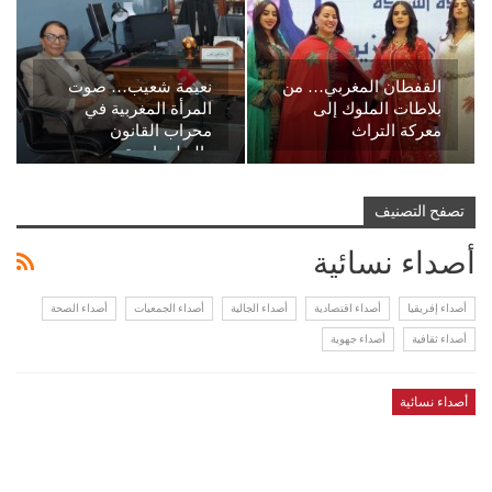
القفطان المغربي… من
نعيمة شعيب… صوت
بلاطات الملوك إلى
المرأة المغربية في
معركة التراث
محراب القانون
والدبلوماسية
تصفح التصنيف
أصداء نسائية
أصداء إفريقيا
أصداء اقتصادية
أصداء الجالية
أصداء الجمعيات
أصداء الصحة
أصداء ثقافية
أصداء جهوية
أصداء نسائية