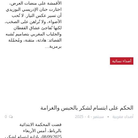
الأقمشة على منصات العرض،
اختارت حنان الإدريسي البوزيدي
أن تسير عكس التيار. لا تُحب
الأضواء، ولا تُراهن على الصخب،
لكنها تُفاجئ عشاق القفطان
والجلباب المغربي بتصاميم تُشبه
القصائد: هادئة، متقنة، ومُحمّلة
برمزية…
أصداء نسائية
الحكم على ابتسام لشكر بالحبس والغرامة
أصداء مغربية
سبتمبر - 4 - 2025
0
قضت المحكمة الابتدائية
بالرباط، أمس الأربعاء
08/09/2025، بإدانة ابتسام لشكر،