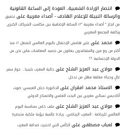
انتصار الإرادة الشعبية.. العودة إلى الساعة القانونية
والرسالة النبيلة للإعلام الهادف - أصداء مغربية
على
تحقيق
من انجاز ” أصداء مغربية “// الساعة الإضافية بين مكاسب الشركات الكبرى
وكلفة المجتمع المغربي
محمد
على
على هامش الإحتفال باليوم العالمي للشغل // منذ
أكثر من ربع قرن والمتقاعدون يعانون من تجميد المعاشات..فاين نحن من
الدولة الإجتماعية ؟؟
مولاي عبد العزيز الشلح
على
جالية المغرب بليبيا… جواز سفر
غالٍ وحياة معلقة فهل من تدخل
الاستاذ محمد امقران
على
الدكتورة حنان العيسي: صوت
أكاديمي نسائي مغربي بين البحث العلمي والانفتاح الدولي
مولاي عبد العزيز الشلح
على
ملف خاص بمناسبة اليوم
العالمي للرياضة : المغرب الرياضي.. ريادة عالمية برؤية ملكية متبصرة
لعباب مصطفى
على
الكأس التي اختبرت صداقة المغرب