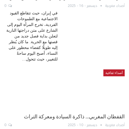
أصداء مغربية
ديسمبر - 16 - 2025
0
في إيران، حيث تتقاطع القيود
الاجتماعية مع الطموحات
الفردية، تخرج المرأة اليوم إلى
الشارع على متن دراجتها النارية
لتعلن بداية فصل جديد من
قصتها مع الحرية. ما كان يُنظر
إليه طويلًا كفضاء محظور على
النساء، أصبح اليوم ساحةً
للتغيير، حيث تتحول…
أصداء ثقافية
القفطان المغربي… ذاكرة السيادة ومعركة التراث
أصداء مغربية
ديسمبر - 10 - 2025
0