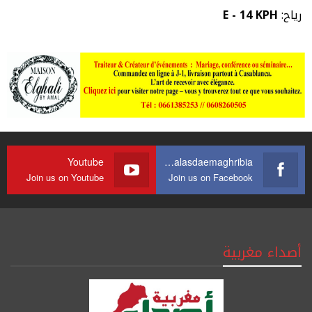
رياح:
E - 14 KPH
Youtube
https://web.facebook.com/journalasdaemaghribia/
Join us on Youtube
Join us on Facebook
أصداء مغربية