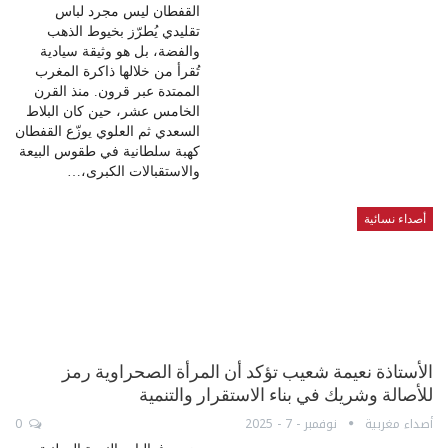
القفطان ليس مجرد لباس
تقليدي يُطرّز بخيوط الذهب
والفضة، بل هو وثيقة سيادية
تُقرأ من خلالها ذاكرة المغرب
الممتدة عبر قرون. منذ القرن
الخامس عشر، حين كان البلاط
السعدي ثم العلوي يوزّع القفطان
كهبة سلطانية في طقوس البيعة
والاستقبالات الكبرى،…
أصداء نسائية
الأستاذة نعيمة شعيب تؤكد أن المرأة الصحراوية رمز
للأصالة وشريك في بناء الاستقرار والتنمية
أصداء مغربية
نوفمبر - 7 - 2025
0