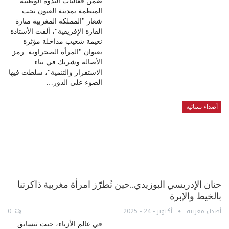
ضمن فعاليات الندوة الوطنية
المنظمة بمدينة العيون تحت
شعار "المملكة المغربية منارة
القارة الإفريقية"، ألقت الأستاذة
نعيمة شعيب مداخلة مؤثرة
بعنوان "المرأة الصحراوية: رمز
الأصالة وشريك في بناء
الاستقرار والتنمية"، سلطت فيها
الضوء على الدور…
أصداء نسائية
حنان الإدريسي البوزيدي..حين تُطرّز امرأة مغربية ذاكرتنا
بالخيط والإبرة
أصداء مغربية
أكتوبر - 24 - 2025
0
في عالم الأزياء، حيث تتسابق