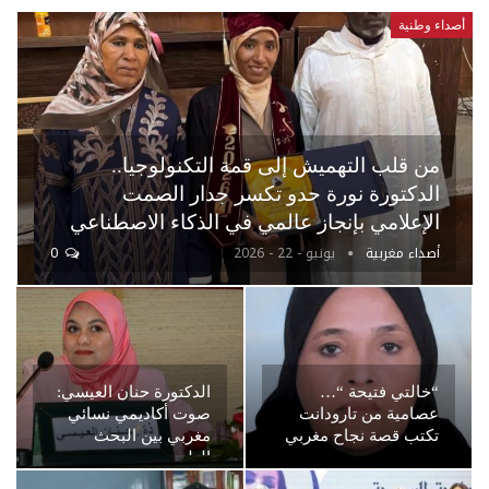
أصداء وطنية
من قلب التهميش إلى قمة التكنولوجيا..
الدكتورة نورة حدو تكسر جدار الصمت
الإعلامي بإنجاز عالمي في الذكاء الاصطناعي
أصداء مغربية
يونيو - 22 - 2026
0
“خالتي فتيحة “…
الدكتورة حنان العيسي:
عصامية من تارودانت
صوت أكاديمي نسائي
تكتب قصة نجاح مغربي
مغربي بين البحث
العلمي…