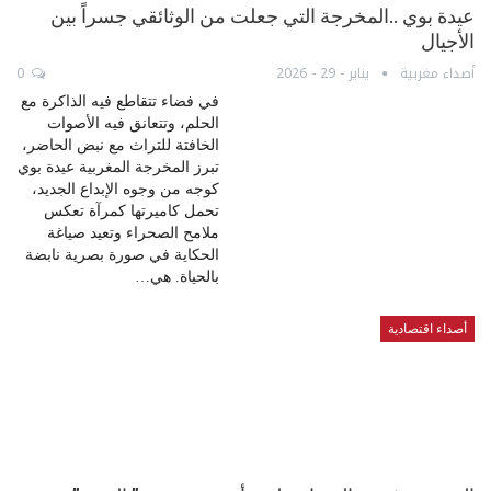
عيدة بوي ..المخرجة التي جعلت من الوثائقي جسراً بين
الأجيال
أصداء مغربية
يناير - 29 - 2026
0
في فضاء تتقاطع فيه الذاكرة مع
الحلم، وتتعانق فيه الأصوات
الخافتة للتراث مع نبض الحاضر،
تبرز المخرجة المغربية عيدة بوي
كوجه من وجوه الإبداع الجديد،
تحمل كاميرتها كمرآة تعكس
ملامح الصحراء وتعيد صياغة
الحكاية في صورة بصرية نابضة
بالحياة. هي…
أصداء اقتصادية