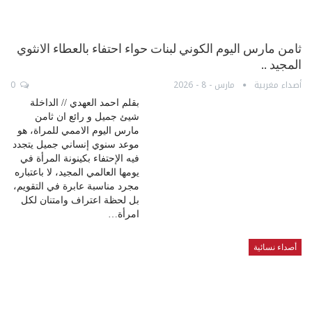
ثامن مارس اليوم الكوني لبنات حواء احتفاء بالعطاء الانثوي
المجيد ..
أصداء مغربية
مارس - 8 - 2026
0
بقلم احمد العهدي // الداخلة
شيئ جميل و رائع ان ثامن
مارس اليوم الاممي للمراة، هو
موعد سنوي إنساني جميل يتجدد
فيه الإحتفاء بكينونة المرأة في
يومها العالمي المجيد، لا باعتباره
مجرد مناسبة عابرة في التقويم،
بل لحظة اعتراف وامتنان لكل
امرأة…
أصداء نسائية