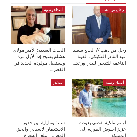
رجال من ذهب
أصداء وطنية
رجل من ذهب // الحاج سعيد
الحدث السعيد: الأمير مولاي
عبد القادر الفكيكي: القوة
هشام يصبح جَداً لأول مرة
الناعمة للتدبير البيئي ورائد…
ويستقبل مولوده الجديد في
القصر…
أصداء وطنية
سلايدر
أوامر ملكية تقضي بعودت
سبتة ومليلية بين جذور
عزيز أخنوش الفورية إلى
الاستعمار الإسباني والحق
المملكة
المغربي: ملف الهجرة