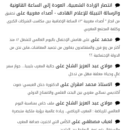
انتصار الإرادة الشعبية.. العودة إلى الساعة القانونية
والرسالة النبيلة للإعلام الهادف - أصداء مغربية
على
تحقيق
من انجاز ” أصداء مغربية “// الساعة الإضافية بين مكاسب الشركات الكبرى
وكلفة المجتمع المغربي
محمد
على
على هامش الإحتفال باليوم العالمي للشغل // منذ
أكثر من ربع قرن والمتقاعدون يعانون من تجميد المعاشات..فاين نحن من
الدولة الإجتماعية ؟؟
مولاي عبد العزيز الشلح
على
جالية المغرب بليبيا… جواز سفر
غالٍ وحياة معلقة فهل من تدخل
الاستاذ محمد امقران
على
الدكتورة حنان العيسي: صوت
أكاديمي نسائي مغربي بين البحث العلمي والانفتاح الدولي
مولاي عبد العزيز الشلح
على
ملف خاص بمناسبة اليوم
العالمي للرياضة : المغرب الرياضي.. ريادة عالمية برؤية ملكية متبصرة
لعباب مصطفى
على
الكأس التي اختبرت صداقة المغرب
والسنغال رغم عمق الروابط بين البلدين