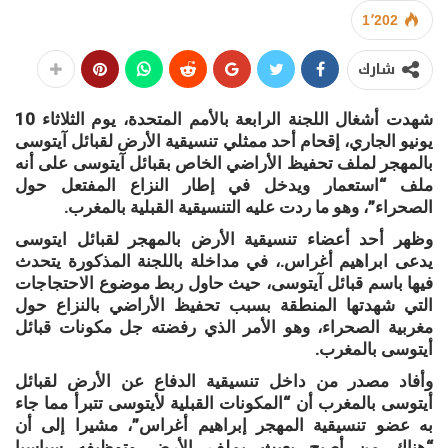
1٬202
شارك
شهدت أشغال اللجنة الرابعة بالأمم المتحدة، يوم الثلاثاء 10
يونيو الجاري، إقحام أحد ممثلي تنسيقية الأرض لقبائل آيتوسى
بالمهجر لملف تحفيظ الأراضي الخاص بقبائل آيتوسى على أنه
ملف “استعمار ويدخل في إطار النزاع المفتعل حول
الصحراء”، وهو ما ردت عليه التنسيقية القبلية بالمغرب.
وظهر أحد أعضاء تنسيقية الأرض بالمهجر لقبائل ايتوسى
يدعى ابراهيم أغراس.، في مداخلة باللجنة المذكورة يتحدث
فيها باسم قبائل آيتوسى، حيث حاول ربط موضوع الاحتجاجات
التي شهدتها المنطقة بسبب تحفيظ الأراضي بالنزاع حول
مغربية الصحراء، وهو الأمر الذي رفضته جل مكونات قبائل
أيتوسى بالمغرب.
وأفاد مصدر من داخل تنسيقية الدفاع عن الأرض لقبائل
أيتوسى بالمغرب أن “المكونات القبلية لأيتوسى تتبرأ مما جاء
به عضو تنسيقية المهجر إبراهيم أغراس”، مشيرا إلى أن
“هناك من أصبح يعبث بملف الأرض وتوظيفه سياسيا