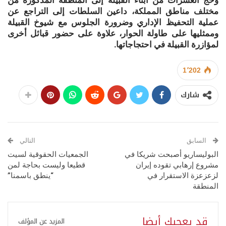
وحج العشرات من أبناء القبيلة إلى المنطقة المذكورة من
مختلف مناطق المملكة، داعين السلطات إلى التراجع عن
عملية التحفيظ الإداري وضرورة الجلوس مع شيوخ القبيلة
وممثليها على طاولة الحوار، علاوة على حضور قبائل أخرى
لمؤازرة القبيلة في احتجاجاتها.
1٬202
شارك
السابق
التالي
البوليساريو أصبحت شريكا في
الجمعيات الحقوقية لسيت
مشروع إرهابي تقوده إيران
قطيعا وليست بحاجة لمن
لزعزعزة الاستقرار في
“ينطق باسمنا”
المنطقة
قد يعجبك أيضا
المزيد عن المؤلف