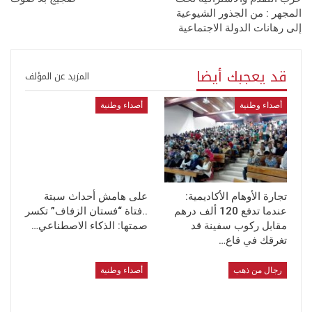
المجهر : من الجذور الشيوعية
إلى رهانات الدولة الاجتماعية
قد يعجبك أيضا
المزيد عن المؤلف
أصداء وطنية
أصداء وطنية
تجارة الأوهام الأكاديمية:
على هامش أحداث سبتة
عندما تدفع 120 ألف درهم
..فتاة “فستان الزفاف” تكسر
مقابل ركوب سفينة قد
صمتها: الذكاء الاصطناعي…
تغرقك في قاع…
رجال من ذهب
أصداء وطنية