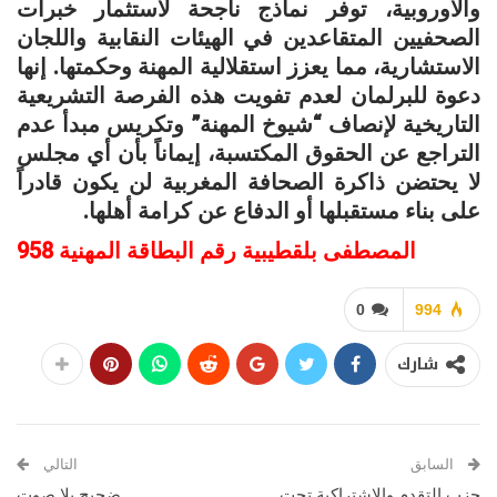
والأوروبية، توفر نماذج ناجحة لاستثمار خبرات
الصحفيين المتقاعدين في الهيئات النقابية واللجان
الاستشارية، مما يعزز استقلالية المهنة وحكمتها. إنها
دعوة للبرلمان لعدم تفويت هذه الفرصة التشريعية
التاريخية لإنصاف “شيوخ المهنة” وتكريس مبدأ عدم
التراجع عن الحقوق المكتسبة، إيماناً بأن أي مجلس
لا يحتضن ذاكرة الصحافة المغربية لن يكون قادراً
على بناء مستقبلها أو الدفاع عن كرامة أهلها.
المصطفى بلقطيبية رقم البطاقة المهنية 958
0
994
شارك
السابق
التالي
حزب التقدم والاشتراكية تحت
ضجيج بلا صوت