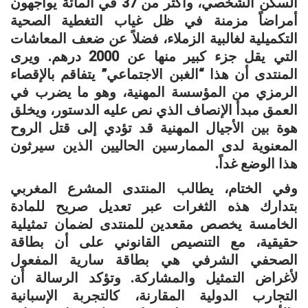
السكن الشخصي، وأكثر من 37 في المائة يواجهون
أمراضاً مزمنة في ظل غياب التغطية الصحية
التكميلية لغالبية الزملاء، فضلاً عن ضعف المعاشات
التي يقل جزء كبير منها عن 2000 درهم. ويرى
المنتدى أن هذا “الغبن الاجتماعي” يتفاقم بالإقصاء
الرمزي من المؤسسة المهنية، وهو ما يضرب في
العمق مبدأ الإنصاف الذي نص عليه الدستور، ويخلق
هوة بين الأجيال المهنية قد تؤدي إلى قتل الروح
المعنوية لدى الممارسين الحاليين الذين سيرثون
هذا الوضع غداً.
وفي الختام، يطالب المنتدى المشرع المغربي
بتدارك هذه الثغرات عبر تعديل صريح للمادة
الخامسة يخصص مقعدين للمنتدى لضمان تمثيلية
حقيقية، مع التنصيص القانوني على أن بطاقة
الصحفي الشرفي هي بطاقة سارية المفعول
لأغراض التمثيل والمشاركة. وتؤكد الرسالة أن
التجارب الدولية المقارنة، كالتجربة الإسبانية