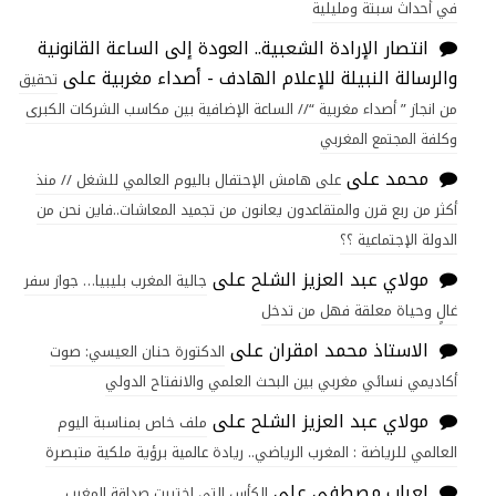
في أحداث سبتة ومليلية
انتصار الإرادة الشعبية.. العودة إلى الساعة القانونية
والرسالة النبيلة للإعلام الهادف - أصداء مغربية
على
تحقيق
من انجاز ” أصداء مغربية “// الساعة الإضافية بين مكاسب الشركات الكبرى
وكلفة المجتمع المغربي
محمد
على
على هامش الإحتفال باليوم العالمي للشغل // منذ
أكثر من ربع قرن والمتقاعدون يعانون من تجميد المعاشات..فاين نحن من
الدولة الإجتماعية ؟؟
مولاي عبد العزيز الشلح
على
جالية المغرب بليبيا… جواز سفر
غالٍ وحياة معلقة فهل من تدخل
الاستاذ محمد امقران
على
الدكتورة حنان العيسي: صوت
أكاديمي نسائي مغربي بين البحث العلمي والانفتاح الدولي
مولاي عبد العزيز الشلح
على
ملف خاص بمناسبة اليوم
العالمي للرياضة : المغرب الرياضي.. ريادة عالمية برؤية ملكية متبصرة
لعباب مصطفى
على
الكأس التي اختبرت صداقة المغرب