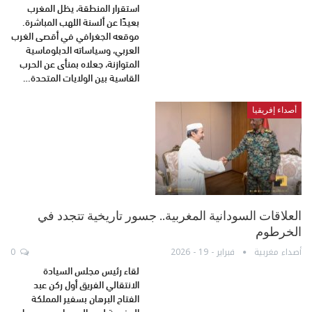
استقرار المنطقة، يظل المغرب
بعيدًا عن ألسنة اللهب المباشرة.
موقعه الجغرافي في أقصى الغرب
العربي، وسياساته الدبلوماسية
المتوازنة، جعلاه بمنأى عن الحرب
القاسية بين الولايات المتحدة…
أصداء إفريقيا
العلاقات السودانية المغربية.. جسور تاريخية تتجدد في
الخرطوم
أصداء مغربية
فبراير - 19 - 2026
0
لقاء رئيس مجلس السيادة
الانتقالي الفريق أول ركن عبد
الفتاح البرهان بسفير المملكة
المغربية لدى السودان محمد ماء