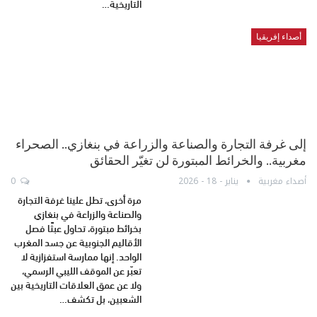
التاريخية…
أصداء إفريقيا
إلى غرفة التجارة والصناعة والزراعة في بنغازي.. الصحراء
مغربية.. والخرائط المبتورة لن تغيّر الحقائق
أصداء مغربية
يناير - 18 - 2026
0
مرة أخرى، تطل علينا غرفة التجارة
والصناعة والزراعة في بنغازي
بخرائط مبتورة، تحاول عبثًا فصل
الأقاليم الجنوبية عن جسد المغرب
الواحد. إنها ممارسة استفزازية لا
تعبّر عن الموقف الليبي الرسمي،
ولا عن عمق العلاقات التاريخية بين
الشعبين، بل تكشف…