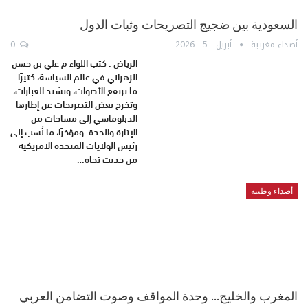
السعودية بين ضجيج التصريحات وثبات الدول
أصداء مغربية
أبريل - 5 - 2026
0
الرياض : كتب اللواء م علي بن حسن
الزهراني في عالم السياسة، كثيرًا
ما ترتفع الأصوات، وتشتد العبارات،
وتخرج بعض التصريحات عن إطارها
الدبلوماسي إلى مساحات من
الإثارة والحدة. ومؤخرًا، ما نُسب إلى
رئيس الولايات المتحده الامريكيه
من حديث تجاه…
أصداء وطنية
المغرب والخليج… وحدة المواقف وصوت التضامن العربي