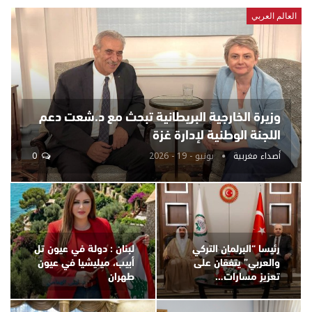
العالم العربي
وزيرة الخارجية البريطانية تبحث مع د.شعت دعم
اللجنة الوطنية لإدارة غزة
أصداء مغربية
يونيو - 19 - 2026
0
رئيسا “البرلمان التركي
لبنان : دولة في عيون تل
والعربي” يتفقان على
أبيب، ميليشيا في عيون
تعزيز مسارات…
طهران