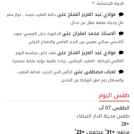
الدولة الإجتماعية ؟؟
مولاي عبد العزيز الشلح
على
جالية المغرب بليبيا… جواز سفر
غالٍ وحياة معلقة فهل من تدخل
الاستاذ محمد امقران
على
الدكتورة حنان العيسي: صوت
أكاديمي نسائي مغربي بين البحث العلمي والانفتاح الدولي
مولاي عبد العزيز الشلح
على
ملف خاص بمناسبة اليوم
العالمي للرياضة : المغرب الرياضي.. ريادة عالمية برؤية ملكية متبصرة
لعباب مصطفى
على
الكأس التي اختبرت صداقة المغرب
والسنغال رغم عمق الروابط بين البلدين
طقس اليوم
الطقس, 07 آب
طقس مدينة الدار البيضاء
28
+
مرتفع:
+
31
°
منخفض:
+
23
°