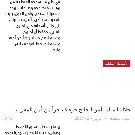
في ظلّ ما تشهده المنطقة من
توترات متصاعدة وصراعات تهدد
استقرار الشعوب وأمن الدول، يثبت
المغرب مرة أخرى أنّه يقف بثبات
إلى جانب أشقائه في الخليج
العربي، مؤكداً أنّ أمنهم
واستقرارهم جزء لا يتجزأ من أمنه
واستقراره. هذا الموقف ليس
وليد…
الأنشطة الملكية
جلالة الملك : أمن الخليج جزء لا يتجزأ من أمن المغرب
أصداء مغربية
مارس - 2 - 2026
0
بينما يشتعل الشرق الأوسط
بصواريخ متبادلة وغارات جوية تهدد