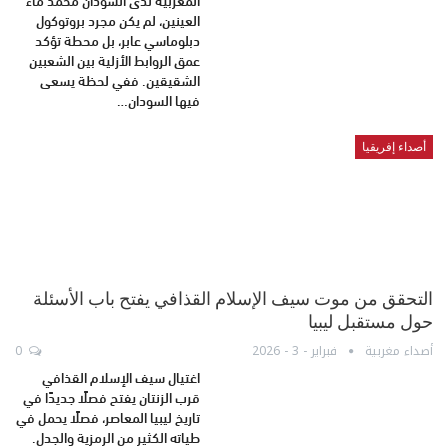
العينين، لم يكن مجرد بروتوكول
دبلوماسي عابر، بل محطة تؤكد
عمق الروابط الأزلية بين الشعبين
الشقيقين. ففي لحظة يسعى
فيها السودان…
أصداء إفريقيا
التحقق من موت سيف الإسلام القذافي يفتح باب الأسئلة
حول مستقبل ليبيا
أصداء مغربية
فبراير - 3 - 2026
0
اغتيال سيف الإسلام القذافي
قرب الزنتان يفتح فصلًا جديدًا في
تاريخ ليبيا المعاصر، فصلًا يحمل في
طياته الكثير من الرمزية والجدل.