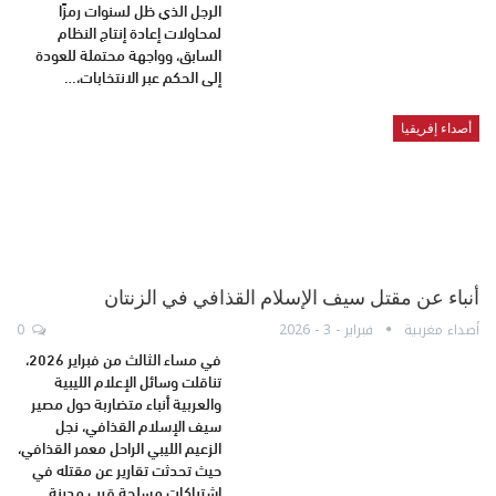
الرجل الذي ظل لسنوات رمزًا
لمحاولات إعادة إنتاج النظام
السابق، وواجهة محتملة للعودة
إلى الحكم عبر الانتخابات،…
أصداء إفريقيا
أنباء عن مقتل سيف الإسلام القذافي في الزنتان
أصداء مغربية
فبراير - 3 - 2026
0
في مساء الثالث من فبراير 2026،
تناقلت وسائل الإعلام الليبية
والعربية أنباء متضاربة حول مصير
سيف الإسلام القذافي، نجل
الزعيم الليبي الراحل معمر القذافي،
حيث تحدثت تقارير عن مقتله في
اشتباكات مسلحة قرب مدينة