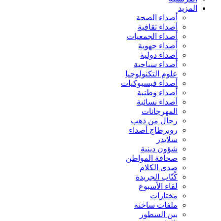
المزيد
أصداء الصحة
أصداء ثقافية
أصداء الجمعيات
أصداء جهوية
أصداء دولية
أصداء سياحية
علوم التكنولوجيا
أصداء فيسبوكيات
أصداء وطنية
أصداء نسائية
المهرجانات
رجال من ذهب
روبرطاج أصداء
سلايدر
شؤون دينية
صحافة المواطن
صدى الكلام
كُتّاب الجريدة
لقاء الأسبوع
مختارات
ملفات ساخنة
بين السطور