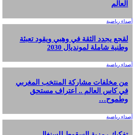
العالم
أصداء رياضية
لقجع يجدد الثقة في وهبي ويقود تعبئة
وطنية شاملة لمونديال 2030
أصداء رياضية
من مخلفات مشاركة المنتخب المغربي
في كاس العالم .. اعتراف مستحق
وطموح…
أصداء رياضية
تفكيك رمزية السقوط للسنغال