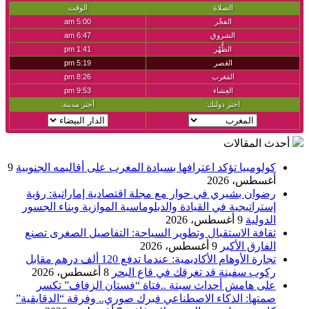
أحدث المقالات
كولومبيا تؤكد اعترافها بسيادة المغرب على أقاليمه الجنوبية
9
أغسطس، 2026
رضوان بشيري في حوار مع مجلة اقتصادية إماراتية: رؤية
إستراتيجية في القيادة والدبلوماسية الموازية وبناء الجسور
الدولية
9 أغسطس، 2026
ثقافة الاستقبال وتطوير السياحة: التفاصيل الصغرى تصنع
الفارق الأكبر
9 أغسطس، 2026
تجارة الأوهام الأكاديمية: عندما تدفع 120 ألف درهم مقابل
ركوب سفينة قد تغرقك في قاع البحر
8 أغسطس، 2026
على هامش أحداث سبتة ..فتاة “فستان الزفاف” تكسر
صمتها: الذكاء الاصطناعي فبرك صوري.. وفرقة “الدقايقية”