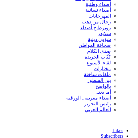
أصداء وطنية
أصداء نسائية
المهرجانات
رجال من ذهب
روبرطاج أصداء
سلايدر
شؤون دينية
صحافة المواطن
صدى الكلام
كُتّاب الجريدة
لقاء الأسبوع
مختارات
ملفات ساخنة
بين السطور
بالواضح
أما بعد..
أصداء مغربية.. الورقية
رئيس التحرير
العالم العربي
Likes
Subscribers