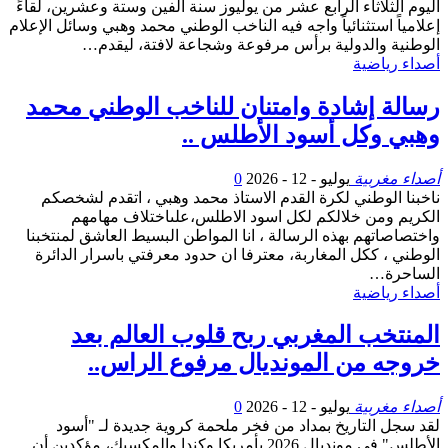
اليوم الثلاثاء الرابع عشر من يوليوز سنة ألفين وستة وعشرين، لقاءً
إعلامياً استثنائياً واجه فيه الناخب الوطني محمد وهبي وسائل الإعلام
الوطنية والدولية برأس مرفوعة وشجاعة لافتة، ليقدم…
أصداء رياضية
رسالة إشادة وامتنان للناخب الوطني محمد
وهبي وكل أسود الأطلس ..
أصداء مغربية
يوليو - 12 - 2026
0
ناخبنا الوطني لكرة القدم الاستاذ محمد وهبي ، اتقدم لشخصكم
الكريم ومن خلالكم لكل اسود الاطلس،علىاختلاف مهامهم
واختصاصاتهم بهذه الرسالة ، انا المواطن البسيط العاشق لمنتخبنا
الوطني ، ككل المغاربة، معترفا ان حدود معرفتي باسرار الدائرة
الساحرة…
أصداء رياضية
المنتخب المغربي ربح قلوب العالم بعد
خروجه من المونديال مرفوع الراس..
أصداء مغربية
يوليو - 12 - 2026
0
لقد سجل التاريخ بمداد من فخر ملحمة كروية جديدة لـ "أسود
الأطلس" في مونديال 2026 بأمريكا وكندا والمكسيك، مؤكدين أن