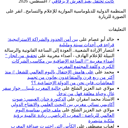
كانت تحتفل بعيد العرش لا بزفافي
7 أغسطس، 2026
المنظمة الدولية للدبلوماسية الموازية للإعلام والتسامح.. انقر على
الصورة للزيارة
التعليقات
خالد أبو عصام
على
بين أمن الحدود والشراكة الاستراتيجية:
قراءة في أحداث سبتة ومليلية
انتصار الإرادة الشعبية.. العودة إلى الساعة القانونية والرسالة
النبيلة للإعلام الهادف - أصداء مغربية
على
تحقيق من انجاز ”
أصداء مغربية “// الساعة الإضافية بين مكاسب الشركات
الكبرى وكلفة المجتمع المغربي
محمد
على
على هامش الإحتفال باليوم العالمي للشغل // منذ
أكثر من ربع قرن والمتقاعدون يعانون من تجميد
المعاشات..فاين نحن من الدولة الإجتماعية ؟؟
مولاي عبد العزيز الشلح
على
جالية المغرب بليبيا… جواز سفر
غالٍ وحياة معلقة فهل من تدخل
الاستاذ محمد امقران
على
الدكتورة حنان العيسي: صوت
أكاديمي نسائي مغربي بين البحث العلمي والانفتاح الدولي
مولاي عبد العزيز الشلح
على
ملف خاص بمناسبة اليوم
العالمي للرياضة : المغرب الرياضي.. ريادة عالمية برؤية
ملكية متبصرة
لعباب مصطفى
على
الكأس التي اختبرت صداقة المغرب