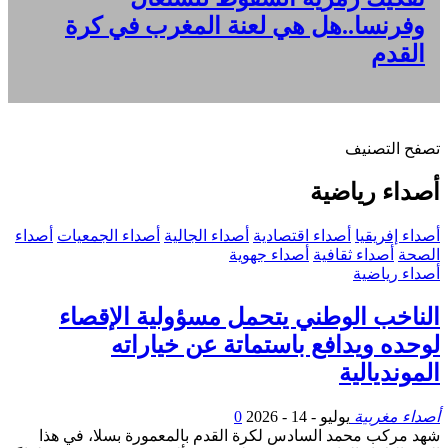
وفرنسا..هل هي لعنة المغرب في كرة
القدم
تصفح التصنيف
أصداء رياضية
أصداء إفريقيا
أصداء اقتصادية
أصداء الجالية
أصداء الجمعيات
أصداء
الصحة
أصداء ثقافية
أصداء جهوية
أصداء رياضية
الناخب الوطني يتحمل مسؤولية الإقصاء
لوحده ويدافع باستماتة عن خياراته
المونديالية
أصداء مغربية
يوليو - 14 - 2026
0
شهد مركب محمد السادس لكرة القدم بالمعمورة بسلا، في هذا