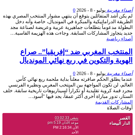
أصداء مغربية
يوليو - 8 - 2026
0
لم يكن أشد المتفائلين يتوقع أن ينتهي مشوار المنتخب المصري بهذه
الطريقة الدراماتيكية والمبكرة في المونديال، خاصة وأنه دخل
البطولة مدعوماً بتطلعات جماهيرية عربية وعريضة لصناعة مجد
جديد يتجاوز المشاركات السابقة. وجاءت هذه الهزيمة القاسية…
أصداء رياضية
المنتخب المغربي ضد “إفريقيا”.. صراع
الهوية والتكوين في ربع نهائي المونديال
أصداء مغربية
يوليو - 8 - 2026
0
عندما يطلق الحكم صافرته معلناً بداية ملحمة ربع نهائي كأس
العالم، لن تكون المواجهة بين المنتخب المغربي ونظيره الفرنسي
مجرد قمة كروية تقليدية أو تكراراً لسيناريوهات تاريخية سابقة. خلف
الستار، تدور مباراة أخرى أكثر عمقاً، يجد فيها "أسود…
المشاركات القديمة
أوقات الصلاة