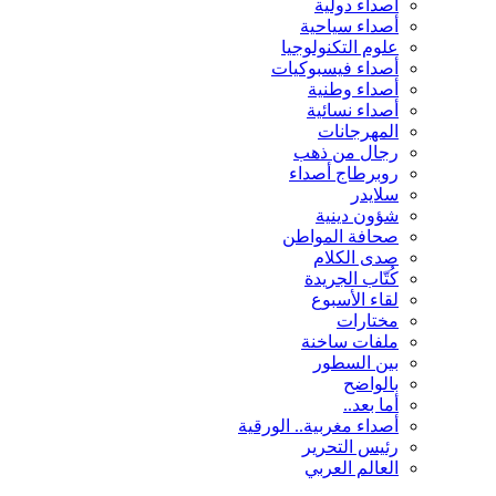
أصداء دولية
أصداء سياحية
علوم التكنولوجيا
أصداء فيسبوكيات
أصداء وطنية
أصداء نسائية
المهرجانات
رجال من ذهب
روبرطاج أصداء
سلايدر
شؤون دينية
صحافة المواطن
صدى الكلام
كُتّاب الجريدة
لقاء الأسبوع
مختارات
ملفات ساخنة
بين السطور
بالواضح
أما بعد..
أصداء مغربية.. الورقية
رئيس التحرير
العالم العربي