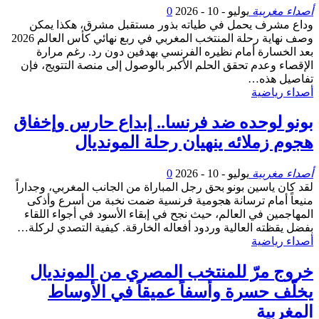
أصداء مغربية
يوليو - 10 - 2026
0
وداع مشرف يحمل في طياته بذور مستقبل مشرق، هكذا يمكن
وصف نهاية رحلة المنتخب المغربي في ربع نهائي كأس العالم 2026
بعد الخسارة أمام نظيره الفرنسي بهدفين دون رد. رغم مرارة
الإقصاء وعدم تحقق الحلم الأكبر بالوصول إلى منصة التتويج، فإن
تفاصيل هذه…
أصداء رياضية
بونو لوحده ضد فرنسا.. إبداع حارس وإخفاق
هجوم زملائه ينهيان رحلة المونديال
أصداء مغربية
يوليو - 10 - 2026
0
لقد كان ياسين بونو بحق رجل المباراة من الجانب المغربي، وجداراً
منيعاً أمام ترسانة هجومية فرنسية ضمت نخبة من أسرع وأذكى
المهاجمين في العالم، حيث نجح في إبقاء الأسود في أجواء اللقاء
بفضل يقظته العالية وردود أفعاله الخارقة. كيفية التصدي لركلة…
أصداء رياضية
خروج مرّ للمنتخب المصري من المونديال
يخلّف حسرة وأسفاً عميقاً في الأوساط
المغربية