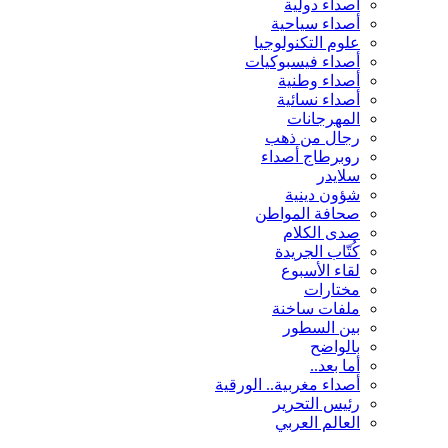
أصداء دولية
أصداء سياحية
علوم التكنولوجيا
أصداء فيسبوكيات
أصداء وطنية
أصداء نسائية
المهرجانات
رجال من ذهب
روبرطاج أصداء
سلايدر
شؤون دينية
صحافة المواطن
صدى الكلام
كُتّاب الجريدة
لقاء الأسبوع
مختارات
ملفات ساخنة
بين السطور
بالواضح
أما بعد..
أصداء مغربية.. الورقية
رئيس التحرير
العالم العربي