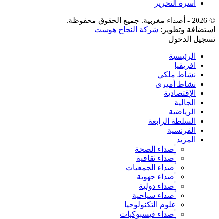
أسرة التحرير
© 2026 - أصداء مغربية. جميع الحقوق محفوظة.
استضافة وتطوير:
شركة النجاح هوست
تسجيل الدخول
الرئيسية
افريقيا
نشاط ملكي
نشاط أميري
الإقتصادية
الجالية
الرياضية
السلطة الرابعة
الفرنسية
المزيد
أصداء الصحة
أصداء ثقافية
أصداء الجمعيات
أصداء جهوية
أصداء دولية
أصداء سياحية
علوم التكنولوجيا
أصداء فيسبوكيات