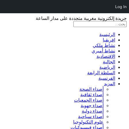
Log In
جريدة إلكترونية مغربية متجددة على مدار الساعة
الرئيسية
افريقيا
نشاط ملكي
نشاط أميري
الإقتصادية
الجالية
الرياضية
السلطة الرابعة
الفرنسية
المزيد
أصداء الصحة
أصداء ثقافية
أصداء الجمعيات
أصداء جهوية
أصداء دولية
أصداء سياحية
علوم التكنولوجيا
أصداء فيسبوكيات