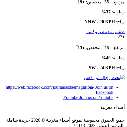
°
°
مرتفع:
+
35
منخفض:
+
19
رطوبة:
37%
رياح:
NNW - 20 KPH
طقس مدينة بروكسل
27
+
°
°
مرتفع:
+
28
منخفض:
+
13
رطوبة:
40%
رياح:
SW - 24 KPH
https://web.facebook.com/journalasdaemaghribia/
Join us on
Facebook
Youtube
Join us on Youtube
أصداء مغربية
جميع الحقوق محفوظة لموقع أصداء مغربية © 2026 جريدة شاملة
-الترقيم الدولي 2028-1113 /