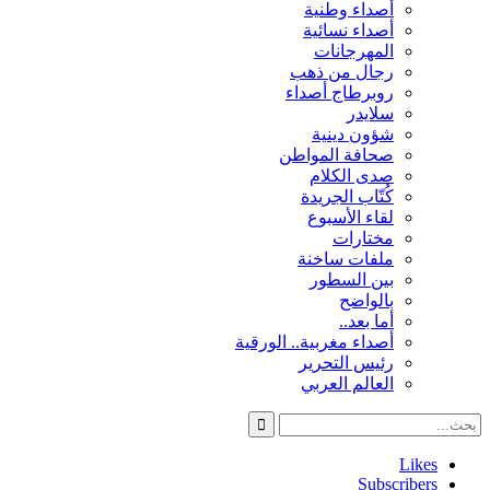
أصداء وطنية
أصداء نسائية
المهرجانات
رجال من ذهب
روبرطاج أصداء
سلايدر
شؤون دينية
صحافة المواطن
صدى الكلام
كُتّاب الجريدة
لقاء الأسبوع
مختارات
ملفات ساخنة
بين السطور
بالواضح
أما بعد..
أصداء مغربية.. الورقية
رئيس التحرير
العالم العربي
Likes
Subscribers