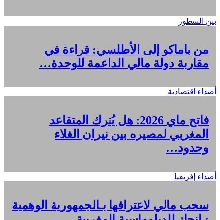
بين السطور
من باماكو إلى الأطلسي: قراءة في
مقاربة دولة مالي الداعمة للوحدة…
أصداء اقتصادية
فاتح ماي 2026: هل يُترك المتقاعد
المغربي لمصيره بين نيران الغلاء
وحدود…
أصداء إفريقيا
سحب مالي لاعترافها بـالجمهورية الوهمية
: انجاز للدبلوماسية المغربية…