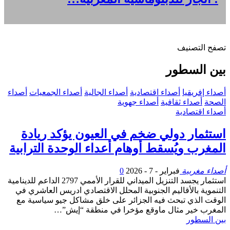
تصفح التصنيف
بين السطور
أصداء إفريقيا
أصداء اقتصادية
أصداء الجالية
أصداء الجمعيات
أصداء
الصحة
أصداء ثقافية
أصداء جهوية
أصداء اقتصادية
استثمار دولي ضخم في العيون يؤكد ريادة
المغرب ويُسقط أوهام أعداء الوحدة الترابية
أصداء مغربية
فبراير - 7 - 2026
0
استثمار يجسد التنزيل الميداني للقرار الأممي 2797 الداعم للدينامية
التنموية بالأقاليم الجنوبية المحلل الاقتصادي ادريس العاشري في
الوقت الذي تبحث فيه الجزائر على خلق مشاكل جيو سياسية مع
المغرب خير مثال ماوقع مؤخرا في منطقة “إيش”…
بين السطور