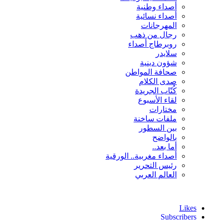
أصداء وطنية
أصداء نسائية
المهرجانات
رجال من ذهب
روبرطاج أصداء
سلايدر
شؤون دينية
صحافة المواطن
صدى الكلام
كُتّاب الجريدة
لقاء الأسبوع
مختارات
ملفات ساخنة
بين السطور
بالواضح
أما بعد..
أصداء مغربية.. الورقية
رئيس التحرير
العالم العربي
Likes
Subscribers