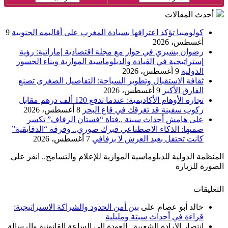
أحدث المقالات
كولومبيا تؤكد اعترافها بسيادة المغرب على أقاليمه الجنوبية
9
أغسطس، 2026
رضوان بشيري في حوار مع مجلة اقتصادية إماراتية: رؤية
إستراتيجية في القيادة والدبلوماسية الموازية وبناء الجسور
الدولية
9 أغسطس، 2026
ثقافة الاستقبال وتطوير السياحة: التفاصيل الصغرى تصنع
الفارق الأكبر
9 أغسطس، 2026
تجارة الأوهام الأكاديمية: عندما تدفع 120 ألف درهم مقابل
ركوب سفينة قد تغرقك في قاع البحر
8 أغسطس، 2026
على هامش أحداث سبتة ..فتاة “فستان الزفاف” تكسر
صمتها: الذكاء الاصطناعي فبرك صوري.. وفرقة “الدقايقية”
كانت تحتفل بعيد العرش لا بزفافي
7 أغسطس، 2026
المنظمة الدولية للدبلوماسية الموازية للإعلام والتسامح.. انقر على
الصورة للزيارة
التعليقات
خالد أبو عصام
على
بين أمن الحدود والشراكة الاستراتيجية:
قراءة في أحداث سبتة ومليلية
انتصار الإرادة الشعبية.. العودة إلى الساعة القانونية والرسالة