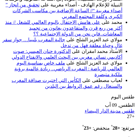
النبيلة للإعلام الهادف - أصداء مغربية
على
تحقيق من انجاز ”
أصداء مغربية “// الساعة الإضافية بين مكاسب الشركات
الكبرى وكلفة المجتمع المغربي
محمد
على
على هامش الإحتفال باليوم العالمي للشغل // منذ
أكثر من ربع قرن والمتقاعدون يعانون من تجميد
المعاشات..فاين نحن من الدولة الإجتماعية ؟؟
مولاي عبد العزيز الشلح
على
جالية المغرب بليبيا… جواز سفر
غالٍ وحياة معلقة فهل من تدخل
الاستاذ محمد امقران
على
الدكتورة حنان العيسي: صوت
أكاديمي نسائي مغربي بين البحث العلمي والانفتاح الدولي
مولاي عبد العزيز الشلح
على
ملف خاص بمناسبة اليوم
العالمي للرياضة : المغرب الرياضي.. ريادة عالمية برؤية
ملكية متبصرة
لعباب مصطفى
على
الكأس التي اختبرت صداقة المغرب
والسنغال رغم عمق الروابط بين البلدين
طقس اليوم
الطقس, 09 آب
طقس مدينة الدار البيضاء
27
+
°
°
مرتفع:
+
28
منخفض:
+
23