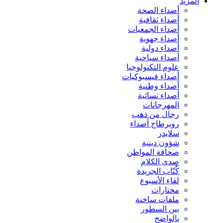
المزيد
أصداء الصحة
أصداء ثقافية
أصداء الجمعيات
أصداء جهوية
أصداء دولية
أصداء سياحية
علوم التكنولوجيا
أصداء فيسبوكيات
أصداء وطنية
أصداء نسائية
المهرجانات
رجال من ذهب
روبرطاج أصداء
سلايدر
شؤون دينية
صحافة المواطن
صدى الكلام
كُتّاب الجريدة
لقاء الأسبوع
مختارات
ملفات ساخنة
بين السطور
بالواضح