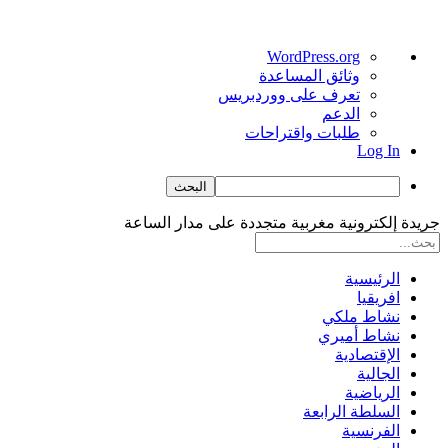
نبذة
WordPress.org
عن
وثائق المساعدة
ووردبريس
تعرف على ووردبريس
الدعم
طلبات واقتراحات
Log In
البحث
جريدة إلكترونية مغربية متجددة على مدار الساعة
الرئيسية
افريقيا
نشاط ملكي
نشاط أميري
الإقتصادية
الجالية
الرياضية
السلطة الرابعة
الفرنسية