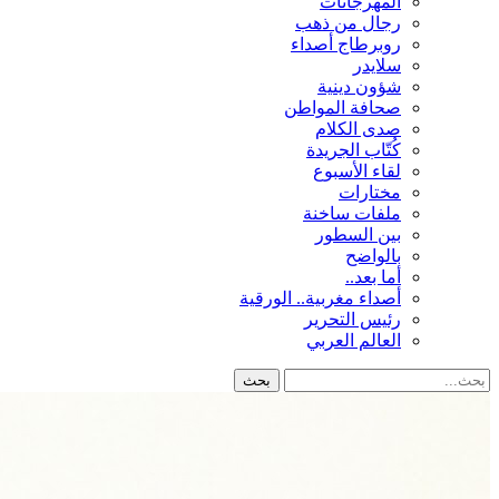
المهرجانات
رجال من ذهب
روبرطاج أصداء
سلايدر
شؤون دينية
صحافة المواطن
صدى الكلام
كُتّاب الجريدة
لقاء الأسبوع
مختارات
ملفات ساخنة
بين السطور
بالواضح
أما بعد..
أصداء مغربية.. الورقية
رئيس التحرير
العالم العربي