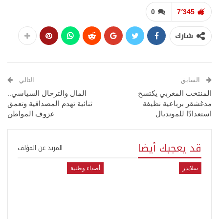
0
7٬345
شارك
السابق
التالي
المنتخب المغربي يكتسح
المال والترحال السياسي..
مدغشقر برباعية نظيفة
ثنائية تهدم المصداقية وتعمق
استعدادًا للمونديال
عزوف المواطن
قد يعجبك أيضا
المزيد عن المؤلف
سلايدر
أصداء وطنية