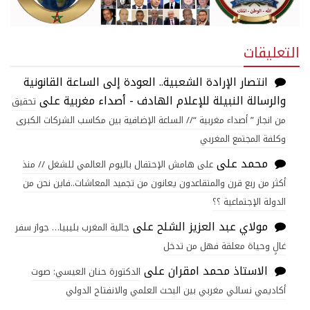
التعليقات
انتصار الإرادة الشعبية.. العودة إلى الساعة القانونية
والرسالة النبيلة للإعلام الهادف - أصداء مغربية
على
تحقيق
من انجاز ” أصداء مغربية “// الساعة الإضافية بين مكاسب الشركات الكبرى
وكلفة المجتمع المغربي
محمد
على
على هامش الإحتفال باليوم العالمي للشغل // منذ
أكثر من ربع قرن والمتقاعدون يعانون من تجميد المعاشات..فاين نحن من
الدولة الإجتماعية ؟؟
مولاي عبد العزيز الشلح
على
جالية المغرب بليبيا… جواز سفر
غالٍ وحياة معلقة فهل من تدخل
الاستاذ محمد امقران
على
الدكتورة حنان العيسي: صوت
أكاديمي نسائي مغربي بين البحث العلمي والانفتاح الدولي