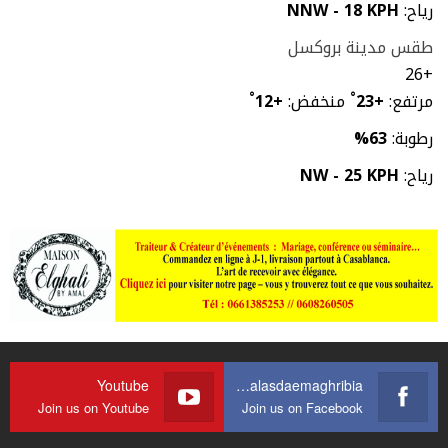
رياح:
NNW - 18 KPH
طقس مدينة بروكسل
26
+
مرتفع:
+
23
°
منخفض:
+
12
°
رطوبة:
63%
رياح:
NW - 25 KPH
Youtube
https://web.facebook.com/journalasdaemaghribia/
Join us on Youtube
Join us on Facebook