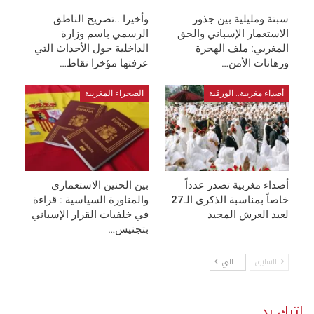
سبتة ومليلية بين جذور
وأخيرا ..تصريح الناطق
الاستعمار الإسباني والحق
الرسمي باسم وزارة
المغربي: ملف الهجرة
الداخلية حول الأحداث التي
ورهانات الأمن…
عرفتها مؤخرا نقاط…
أصداء مغربية.. الورقية
الصحراء المغربية
أصداء مغربية تصدر عدداً
بين الحنين الاستعماري
خاصاً بمناسبة الذكرى الـ27
والمناورة السياسية : قراءة
لعيد العرش المجيد
في خلفيات القرار الإسباني
بتجنيس…
السابق
التالي
اترك رد