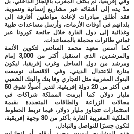
وفي إفريقيا، لم يكتف المغرب بالإنجاز الداخلي، بل
مدّ يده إلى أشقائه عبر مشاريع إنسانية وتنموية.
فقد أطلق مبادرات لإعادة مواطنين أفارقة إلى
بلدانهم في أوقات الأزمات، وأرسل مساعدات طبية
وغذائية إلى دول القارة خلال جائحة كورونا عبر
ثماني طائرات محملة بالمساعدات.
كما أسس معهد محمد السادس لتكوين الأئمة
والمرشدين، الذي استقبل أكثر من 3,000 إمام
ومرشد من دول الساحل وغرب إفريقيا، ليكون
منارة للاعتدال الديني. وفي الاقتصاد، توسعت
البنوك المغربية مثل التجاري وفا بنك والبنك الشعبي
في أكثر من 20 دولة إفريقية، لتدير أصولًا تفوق 50
مليار دولار. كما أبرمت المملكة شراكات في
مجالات الزراعة والطاقات المتجددة بقيمة
استثمارات تتجاوز مليار دولار، فيما تربط الخطوط
الملكية المغربية القارة بأكثر من 30 وجهة إفريقية،
لتكون جسرًا للتواصل والتبادل.
هذه المشاريع ليست مجرد أرقام أو إنجازات