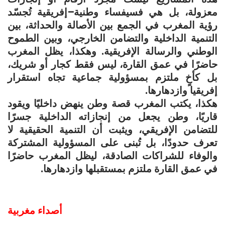
معزولة، بل هي فسيفساء وطنية–إفريقية تُجسّد
رؤية المغرب في الجمع بين الأصالة والحداثة، بين
التنمية الداخلية والتضامن الخارجي، وبين الطموح
الوطني والرسالة الإفريقية. وهكذا، يظل المغرب
حاضرًا في عمق القارة، ليس فقط كجار أو شريك،
بل كأخٍ ملتزم بمسؤولية جماعية تجاه استقرار
إفريقيا وازدهارها.
هكذا، يكتب المغرب قصة وطن ينهض داخليًا ويقود
قاريًا، وطن يجعل من إنجازاته الداخلية جسرًا
للتضامن الإفريقي، ويثبت أن التنمية الحقيقية لا
تعرف حدودًا، بل تُبنى على المسؤولية المشتركة
والوفاء للشراكات الصادقة، ليظل المغرب حاضرًا
في عمق القارة ملتزم بمستقبلها وازدهارها.
أصداء مغربية