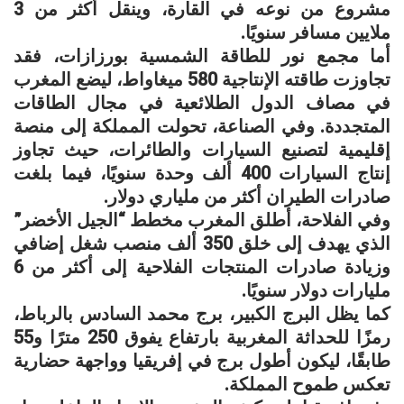
مشروع من نوعه في القارة، وينقل أكثر من 3
ملايين مسافر سنويًا.
أما مجمع نور للطاقة الشمسية بورزازات، فقد
تجاوزت طاقته الإنتاجية 580 ميغاواط، ليضع المغرب
في مصاف الدول الطلائعية في مجال الطاقات
المتجددة. وفي الصناعة، تحولت المملكة إلى منصة
إقليمية لتصنيع السيارات والطائرات، حيث تجاوز
إنتاج السيارات 400 ألف وحدة سنويًا، فيما بلغت
صادرات الطيران أكثر من ملياري دولار.
وفي الفلاحة، أطلق المغرب مخطط “الجيل الأخضر”
الذي يهدف إلى خلق 350 ألف منصب شغل إضافي
وزيادة صادرات المنتجات الفلاحية إلى أكثر من 6
مليارات دولار سنويًا.
كما يظل البرج الكبير، برج محمد السادس بالرباط،
رمزًا للحداثة المغربية بارتفاع يفوق 250 مترًا و55
طابقًا، ليكون أطول برج في إفريقيا وواجهة حضارية
تعكس طموح المملكة.