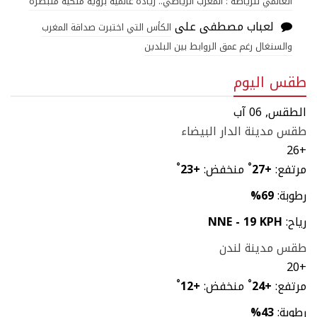
العالمي للرياضة : المغرب الرياضي.. ريادة عالمية برؤية ملكية متبصرة
لعباب مصطفى
على
الكأس التي اختبرت صداقة المغرب
والسنغال رغم عمق الروابط بين البلدين
طقس اليوم
الطقس, 06 آب
طقس مدينة الدار البيضاء
26
+
مرتفع:
+
27
°
منخفض:
+
23
°
رطوبة:
69%
رياح:
NNE - 19 KPH
طقس مدينة لندن
20
+
مرتفع:
+
24
°
منخفض:
+
12
°
رطوبة:
43%