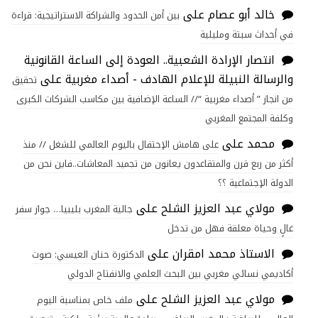
خالد أبو عصام
على
بين أمن الحدود والشراكة الاستراتيجية: قراءة
في أحداث سبتة ومليلية
انتصار الإرادة الشعبية.. العودة إلى الساعة القانونية
والرسالة النبيلة للإعلام الهادف - أصداء مغربية
على
تحقيق
من انجاز ” أصداء مغربية “// الساعة الإضافية بين مكاسب الشركات الكبرى
وكلفة المجتمع المغربي
محمد
على
على هامش الإحتفال باليوم العالمي للشغل // منذ
أكثر من ربع قرن والمتقاعدون يعانون من تجميد المعاشات..فاين نحن من
الدولة الإجتماعية ؟؟
مولاي عبد العزيز الشلح
على
جالية المغرب بليبيا… جواز سفر
غالٍ وحياة معلقة فهل من تدخل
الاستاذ محمد امقران
على
الدكتورة حنان العيسي: صوت
أكاديمي نسائي مغربي بين البحث العلمي والانفتاح الدولي
مولاي عبد العزيز الشلح
على
ملف خاص بمناسبة اليوم