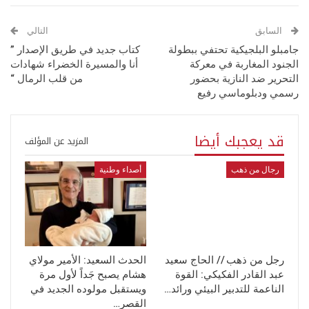
السابق
التالي
جامبلو البلجيكية تحتفي ببطولة
كتاب جديد في طريق الإصدار ”
الجنود المغاربة في معركة
أنا والمسيرة الخضراء شهادات
التحرير ضد النازية بحضور
من قلب الرمال “
رسمي ودبلوماسي رفيع
قد يعجبك أيضا
المزيد عن المؤلف
رجال من ذهب
أصداء وطنية
رجل من ذهب // الحاج سعيد
الحدث السعيد: الأمير مولاي
عبد القادر الفكيكي: القوة
هشام يصبح جَداً لأول مرة
الناعمة للتدبير البيئي ورائد…
ويستقبل مولوده الجديد في
القصر…