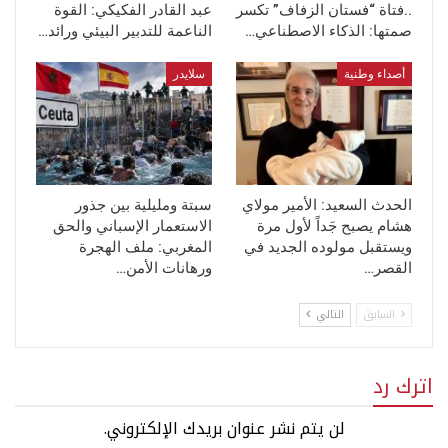
..فتاة “فستان الزفاف” تكسر
عبد القادر الفكيكي: القوة
صمتها: الذكاء الاصطناعي…
الناعمة للتدبير البيئي ورائد…
أصداء وطنية
سلايدر
الحدث السعيد: الأمير مولاي
سبتة ومليلية بين جذور
هشام يصبح جَداً لأول مرة
الاستعمار الإسباني والحق
ويستقبل مولوده الجديد في
المغربي: ملف الهجرة
القصر…
ورهانات الأمن…
السابق
التالي
اترك رد
لن يتم نشر عنوان بريدك الإلكتروني.