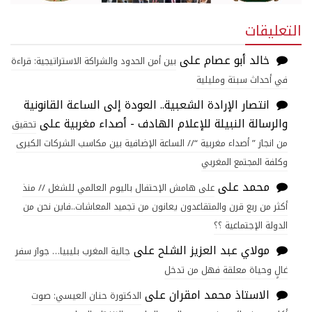
التعليقات
خالد أبو عصام
على
بين أمن الحدود والشراكة الاستراتيجية: قراءة
في أحداث سبتة ومليلية
انتصار الإرادة الشعبية.. العودة إلى الساعة القانونية
والرسالة النبيلة للإعلام الهادف - أصداء مغربية
على
تحقيق
من انجاز ” أصداء مغربية “// الساعة الإضافية بين مكاسب الشركات الكبرى
وكلفة المجتمع المغربي
محمد
على
على هامش الإحتفال باليوم العالمي للشغل // منذ
أكثر من ربع قرن والمتقاعدون يعانون من تجميد المعاشات..فاين نحن من
الدولة الإجتماعية ؟؟
مولاي عبد العزيز الشلح
على
جالية المغرب بليبيا… جواز سفر
غالٍ وحياة معلقة فهل من تدخل
الاستاذ محمد امقران
على
الدكتورة حنان العيسي: صوت