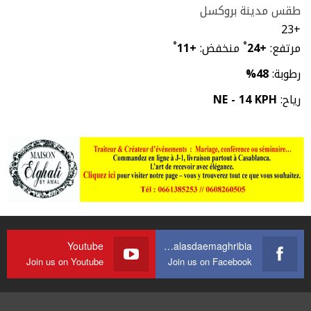
طقس مدينة بروكسل
23
+
مرتفع:
+
24
°
منخفض:
+
11
°
رطوبة:
48%
رياح:
NE - 14 KPH
Youtube
https://web.facebook.com/journalasdaemaghribia/
Join us on Youtube
Join us on Facebook