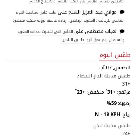
أكاديمي نسائي مغربي بين البحث العلمي والانفتاح الدولي
مولاي عبد العزيز الشلح
على
ملف خاص بمناسبة اليوم
العالمي للرياضة : المغرب الرياضي.. ريادة عالمية برؤية ملكية متبصرة
لعباب مصطفى
على
الكأس التي اختبرت صداقة المغرب
والسنغال رغم عمق الروابط بين البلدين
طقس اليوم
الطقس, 07 آب
طقس مدينة الدار البيضاء
31
+
مرتفع:
+
31
°
منخفض:
+
23
°
رطوبة:
59%
رياح:
N - 19 KPH
طقس مدينة لندن
24
+