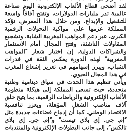
لقد أضحى قطاع الألعاب الإلكترونية اليوم صناعة
عالمية تدر مليارات الدولارات، وتفتح آفاقاً واسعة
للتشغيل والإبداع. ومن خلال هذا المعرض، تؤكد
المملكة عزمها على مواكبة التحولات الرقمية
الكبرى، عبر دعم المواهب المغربية الشابة، وتشجيع
المقاولات الناشئة، وفتح المجال أمام الاستثمار
والشراكات الدولية. إن اختيار شعار “المواهب
المغربية” لهذه الدورة يعكس الثقة في قدرات
الشباب، ويبرز إسهامهم في تعزيز إشعاع المغرب
في هذا المجال الحيوي.
ويأتي تنظيم هذا الحدث في سياق دينامية وطنية
متجددة، حيث تسعى المملكة إلى هيكلة منظومة
الألعاب الإلكترونية والرياضات الرقمية، بما يتيح خلق
آلاف مناصب الشغل المؤهلة، ويعزز تنافسية
الاقتصاد الوطني. كما أن إدماج فضاءات جديدة مثل
“إم. جي. إي بلاي تيست” و”إم. جي. إي بلاي
تالكس”، إلى جانب البطولات الإلكترونية والمنتديات