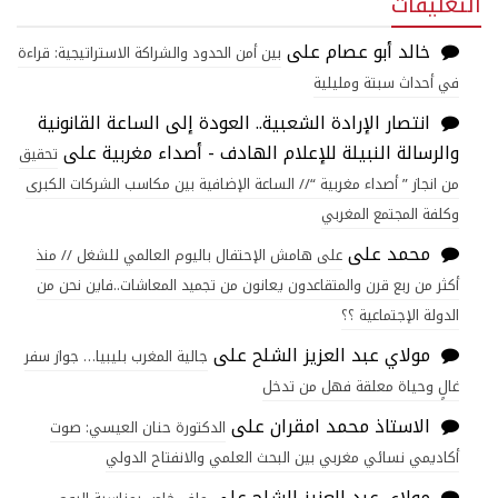
التعليقات
خالد أبو عصام
على
بين أمن الحدود والشراكة الاستراتيجية: قراءة
في أحداث سبتة ومليلية
انتصار الإرادة الشعبية.. العودة إلى الساعة القانونية
والرسالة النبيلة للإعلام الهادف - أصداء مغربية
على
تحقيق
من انجاز ” أصداء مغربية “// الساعة الإضافية بين مكاسب الشركات الكبرى
وكلفة المجتمع المغربي
محمد
على
على هامش الإحتفال باليوم العالمي للشغل // منذ
أكثر من ربع قرن والمتقاعدون يعانون من تجميد المعاشات..فاين نحن من
الدولة الإجتماعية ؟؟
مولاي عبد العزيز الشلح
على
جالية المغرب بليبيا… جواز سفر
غالٍ وحياة معلقة فهل من تدخل
الاستاذ محمد امقران
على
الدكتورة حنان العيسي: صوت
أكاديمي نسائي مغربي بين البحث العلمي والانفتاح الدولي
مولاي عبد العزيز الشلح
على