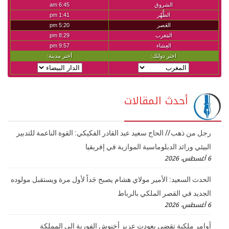
أحدث المقالات
رجل من ذهب // الحاج سعيد عبد القادر الفكيكي: القوة الناعمة للتدبير
البيئي ورائد الدبلوماسية الموازية في إفريقيا
6 أغسطس، 2026
الحدث السعيد: الأمير مولاي هشام يصبح جَداً لأول مرة ويستقبل مولوده
الجديد في القصر الملكي بالرباط
6 أغسطس، 2026
أوامر ملكية تقضي بعودت عزيز أخنوش الفورية إلى المملكة