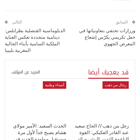
السابق
التالي
ورزازات تحتفي بتعاونياتها في
الدبلوماسية القنصلية بطرابلس:
حفل تكريمي يكرّس إشعاع
دينامية متجددة تعكس العناية
المعرض الجهوي
الملكية السامية بأبناء الجالية
المغربية بليبيا
قد يعجبك أيضا
المزيد عن المؤلف
رجال من ذهب
أصداء وطنية
رجل من ذهب // الحاج سعيد
الحدث السعيد: الأمير مولاي
عبد القادر الفكيكي: القوة
هشام يصبح جَداً لأول مرة
الناعمة للتدبير البيئي ورائد…
ويستقبل مولوده الجديد في