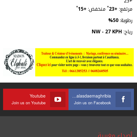
23
+
مرتفع:
+
23
°
منخفض:
+
15
°
رطوبة:
50%
رياح:
NW - 27 KPH
Youtube
https://web.facebook.com/journalasdaemaghribia/
Join us on Youtube
Join us on Facebook
أصداء مغربية