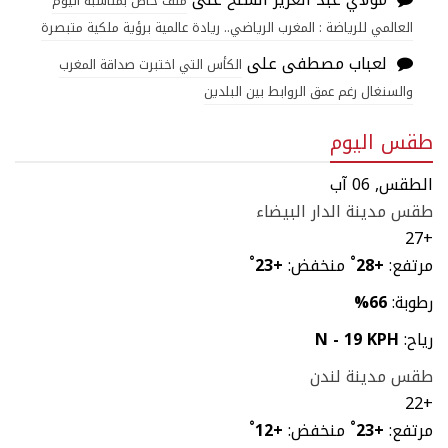
ملف خاص بمناسبة اليوم
العالمي للرياضة : المغرب الرياضي.. ريادة عالمية برؤية ملكية متبصرة
لعباب مصطفى
على
الكأس التي اختبرت صداقة المغرب
والسنغال رغم عمق الروابط بين البلدين
طقس اليوم
الطقس, 06 آب
طقس مدينة الدار البيضاء
27
+
مرتفع:
+
28
°
منخفض:
+
23
°
رطوبة:
66%
رياح:
N - 19 KPH
طقس مدينة لندن
22
+
مرتفع:
+
23
°
منخفض:
+
12
°