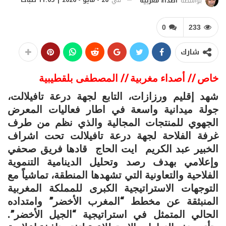
في
20 - مايو - 2026 | 11:05 صباحًا
بواسطة
أصداء مغربية
0
233
شارك
خاص // أصداء مغربية // المصطفى بلقطيبية
​شهد إقليم ورزازات، التابع لجهة درعة تافيلالت،
جولة ميدانية واسعة في اطار فعاليات المعرض
الجهوي للمنتجات المجالية والذي نظم من طرف
غرفة الفلاحة لجهة درعة تافيلالت تحت اشراف
الخبير عبد الكريم ايت الحاج قادها فريق صحفي
وإعلامي بهدف رصد وتحليل الدينامية التنموية
الفلاحية والتعاونية التي تشهدها المنطقة، تماشياً مع
التوجهات الاستراتيجية الكبرى للمملكة المغربية
المنبثقة عن مخطط “المغرب الأخضر” وامتداده
الحالي المتمثل في استراتيجية “الجيل الأخضر”.