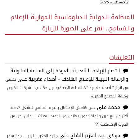
2 أغسطس، 2026
المنظمة الدولية للدبلوماسية الموازية للإعلام
والتسامح.. انقر على الصورة للزيارة
التعليقات
انتصار الإرادة الشعبية.. العودة إلى الساعة القانونية
والرسالة النبيلة للإعلام الهادف - أصداء مغربية
على
تحقيق
من انجاز ” أصداء مغربية “// الساعة الإضافية بين مكاسب الشركات الكبرى
وكلفة المجتمع المغربي
محمد
على
على هامش الإحتفال باليوم العالمي للشغل // منذ
أكثر من ربع قرن والمتقاعدون يعانون من تجميد المعاشات..فاين نحن من
الدولة الإجتماعية ؟؟
مولاي عبد العزيز الشلح
على
جالية المغرب بليبيا… جواز سفر