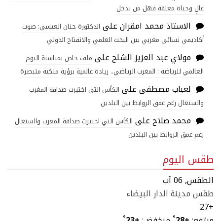
غالٍ وحياة معلقة فهل من تدخل
الاستاذ محمد امقران
على
الدكتورة حنان العيسي: صوت
أكاديمي نسائي مغربي بين البحث العلمي والانفتاح الدولي
مولاي عبد العزيز الشلح
على
ملف خاص بمناسبة اليوم
العالمي للرياضة : المغرب الرياضي.. ريادة عالمية برؤية ملكية متبصرة
لعباب مصطفى
على
الكأس التي اختبرت صداقة المغرب
والسنغال رغم عمق الروابط بين البلدين
محمد صلاح
على
الكأس التي اختبرت صداقة المغرب والسنغال
رغم عمق الروابط بين البلدين
طقس اليوم
الطقس, 06 آب
طقس مدينة الدار البيضاء
27
+
مرتفع:
+
28
°
منخفض:
+
23
°