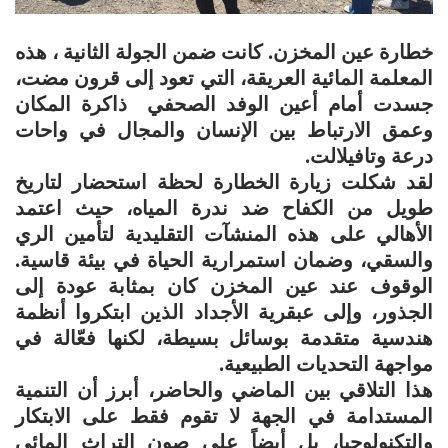
خطارة عين المخزن. كانت ضمن الجولة الثانية ، هذه
المعلمة المائية العريقة، التي تعود إلى قرون مضت،
جسدت أمام أعين الوفد الصحفي ذاكرة المكان
وعمق الارتباط بين الإنسان والمجال في واحات
درعة وتافيلالت.
لقد شكلت زيارة الخطارة لحظة استحضار لتاريخ
طويل من الكفاح ضد ندرة المياه، حيث اعتمد
الأهالي على هذه المنشآت التقليدية لتأمين الري
والسقي، وضمان استمرارية الحياة في بيئة قاسية.
الوقوف عند عين المخزن كان بمثابة عودة إلى
الجذور، وإلى عبقرية الأجداد الذين ابتكروا أنظمة
هندسية متقدمة بوسائل بسيطة، لكنها فعّالة في
مواجهة التحديات الطبيعية.
هذا التلاقي بين الماضي والحاضر، أبرز أن التنمية
المستدامة في الجهة لا تقوم فقط على الابتكار
والتكنولوجيا، بل أيضاً على صون التراث المائي