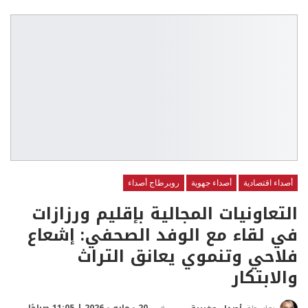
أصداء اقتصادية
أصداء جهوية
روبرطاج أصداء
التعاونيات المجالية بإقليم ورزازات
في لقاء مع الوفد الصحفي: إشعاع
فلاحي وتنموي يعانق التراث
والابتكار