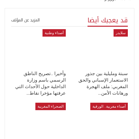
قد يعجبك أيضا
المزيد عن المؤلف
سلايدر
أصداء وطنية
سبتة ومليلية بين جذور
وأخيرا ..تصريح الناطق
الاستعمار الإسباني والحق
الرسمي باسم وزارة
المغربي: ملف الهجرة
الداخلية حول الأحداث التي
ورهانات الأمن…
عرفتها مؤخرا نقاط…
أصداء مغربية.. الورقية
الصحراء المغربية