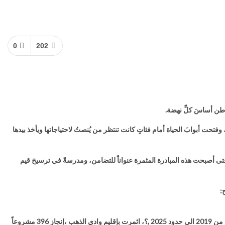
0
202
اطن أساسَ كلِّ نهضة.
حت أبوابَ الحياة أمام فئاتٍ كانت تنتظر من يُنصتُ لاحتياجاتها ويأخذ بيدها
أصبحت هذه المبادرة المثمرة عنواناً للتضامن، ومدرسةً في ترسيخ قيم
:
“بخصوص انجازات المبادرة الوطنية للتنمية البشرية التي أطلقها صاحب الجلالة الملك محمد السادس يوم 18 ماي من سنة 2018 ،بالنسبة للمرحلة الثالثة الممتدة من 2019 الى حدود 2025 ,؟، اثمرت بإقليم وادي الذهب ،إنجاز 396 مشروعاً