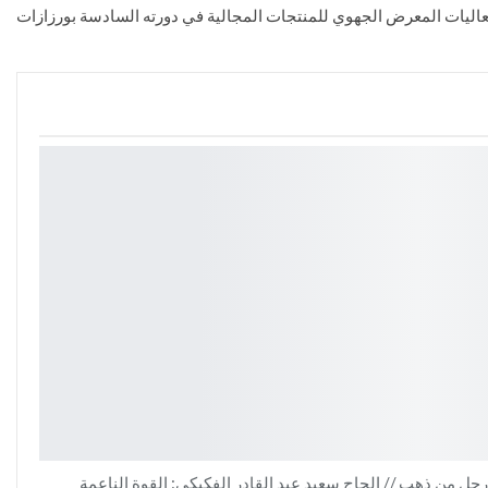
فعاليات المعرض الجهوي للمنتجات المجالية في دورته السادسة بورزازات
جل من ذهب // الحاج سعيد عبد القادر الفكيكي: القوة الناعمة