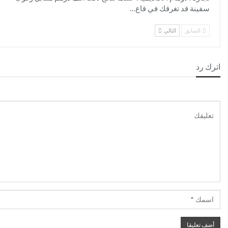
سفينة قد تغرقك في قاع…
السابق
التالي
اترك رد