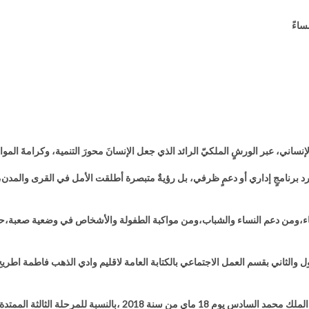
اني، عبر الورشٍ الملكيّ الرائد الذي جعل الإنسانَ محورَ التنمية، وكرامةَ المو
د برنامجٍ إداري أو دعمٍ ظرفي، بل رؤيةٌ متبصرة أطلقت الأمل في القرى والمدن، وفت
ء،ومن دعم النساء والشباب،ومن مواكبة الطفولة والأشخاص في وضعية صعبة،حتى 
 والثاني بقسم العمل الاجتماعي بالكتابة العامة لاقليم وادي الذهب فاطمة اطريح