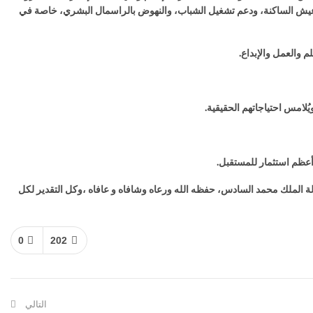
6% ,من إجمالي التمويل،وهي مشاريع همّت تحسين ظروف عيش الساكنة، ودعم تشغيل الشباب، والنهوض بالراسمال البشري، خاصة في
م والعمل والإبداع.
ُلامس احتياجاتهم الحقيقية.
 أعظم استثمار للمستقبل.
الة الملك محمد السادس، حفظه الله ورعاه وشافاه و عافاه ،وكل التقدير لكل
0
202
التالي