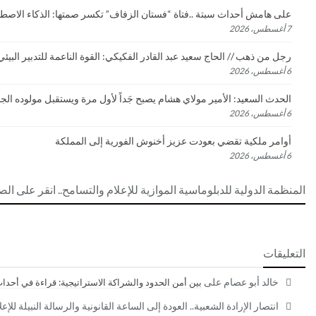
على هامش أحداث سبتة ..فتاة “فستان الزفاف” تكسر صمتها: الذكاء الاصطن
7 أغسطس، 2026
رجل من ذهب // الحاج سعيد عبد القادر الفكيكي: القوة الناعمة للتدبير البيئي
6 أغسطس، 2026
الحدث السعيد: الأمير مولاي هشام يصبح جَداً لأول مرة ويستقبل مولوده الج
6 أغسطس، 2026
أوامر ملكية تقضي بعودت عزيز أخنوش الفورية إلى المملكة
6 أغسطس، 2026
المنظمة الدولية للدبلوماسية الموازية للإعلام والتسامح.. انقر على الص
التعليقات
خالد أبو عصام
على
بين أمن الحدود والشراكة الاستراتيجية: قراءة في أحداث
انتصار الإرادة الشعبية.. العودة إلى الساعة القانونية والرسالة النبيلة للإ