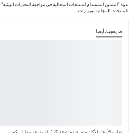
ندوة “التثمين المستدام للمنتجات المجالية في مواجهة التحديات البيئي
للمنتجات المجالية بورزازات
قد يعجبك أيضا
تجارة الأوهام الأكاديمية: عندما تدفع 120 ألف درهم مقابل ركوب