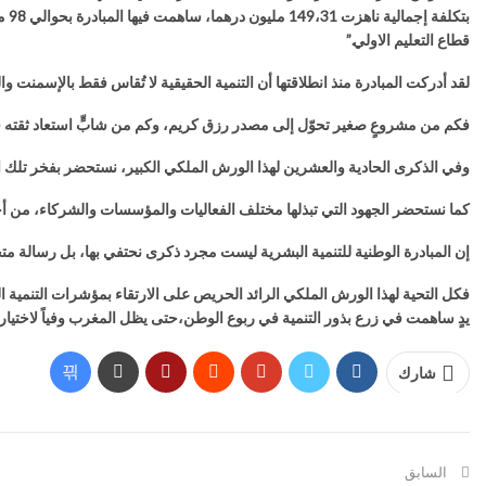
قطاع التعليم الاولي.”
لقد أدركت المبادرة منذ انطلاقتها أن التنمية الحقيقية لا تُقاس فقط بالإسمنت و
فكم من مشروعٍ صغير تحوّل إلى مصدر رزق كريم، وكم من شابٍّ استعاد ثقته في 
وفي الذكرى الحادية والعشرين لهذا الورش الملكي الكبير، نستحضر بفخر تلك الروح
كما نستحضر الجهود التي تبذلها مختلف الفعاليات والمؤسسات والشركاء، من أجل 
إن المبادرة الوطنية للتنمية البشرية ليست مجرد ذكرى نحتفي بها، بل رسالة متجد
فكل التحية لهذا الورش الملكي الرائد الحريص على الارتقاء بمؤشرات التنمية ا
يدٍ ساهمت في زرع بذور التنمية في ربوع الوطن،حتى يظل المغرب وفياً لاختياره 
شارك
السابق