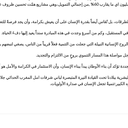
بتكلفة إجمالية ناهزت 149،31 مليون درهما، ساهمت فيها المبادرة بحوالي 98 مليون اي ما يقارب 0
الطرقات، بل تُقاس أيضاً بقدرة الإنسان على أن يعيش بكرامة، وأن يجد فرصةً للتعل
المستقبل، وكم من أسرةٍ وجدت في هذه المبادرة سنداً يعيد إليها دفءَ الحياة.
 الإنسانية النبيلة التي جعلت من التنمية فعلاً قريباً من الناس، يصغي لنبضهم وي
مواصلة هذا المسار التنموي بروحٍ من الالتزام والتجديد.
دة تؤكد أن بناء الأوطان يبدأ ببناء الإنسان، وأن الاستثمار في الكرامة والأمل هو
لبشرية ببلادنا تحت القيادة النيرة المتبصرة لباني شرفات امل المغرب الحداثي جل
الكبير:تنميةٌ تجعل الإنسان في صدارة الأولويات.