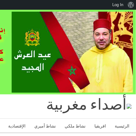
نبذة
Log In
عن
ووردبريس
الرئيسية
افريقيا
نشاط ملكي
نشاط أميري
الإقتصادية