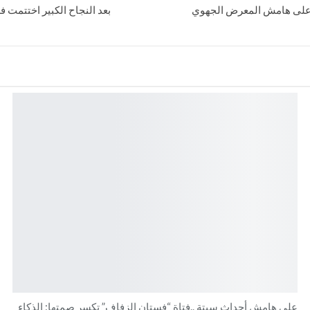
ة” على هامش المعرض الجهوي
بعد النجاح الكبير اختتمت 
على هامش أحداث سبتة ..فتاة “فستان الزفاف” تكسر صمتها: الذكاء
ر