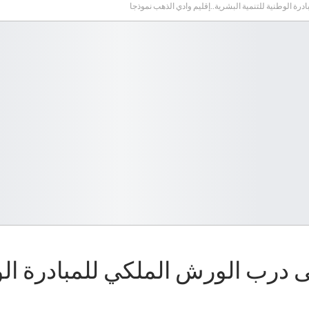
 الوطنية للتنمية البشرية..إقليم وادي الذهب نموذجا
ب الورش الملكي للمبادرة الوطني