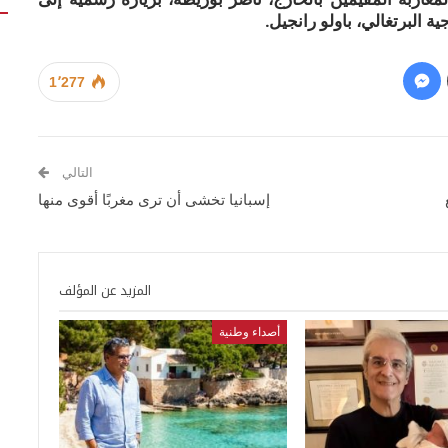
ة البرتغالي، باولو رانجيل.
1٬277
التالي
إسبانيا تخشى أن ترى مغربًا أقوى منها
المزيد عن المؤلف
أصداء وطنية