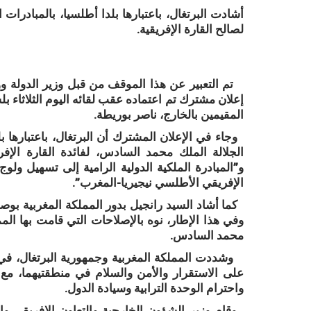
أشادت البرتغال، باعتبارها بلدا أطلسيا، بالمبادرا
لصالح القارة الإفريقية.
تم التعبير عن هذا الموقف من قبل وزير الدولة ووز
إعلان مشترك تم اعتماده عقب لقائه اليوم الثلاثاء بل
المقيمين بالخارج، ناصر بوريطة.
وجاء في الإعلان المشترك أن البرتغال، باعتبارها 
الجلالة الملك محمد السادس، لفائدة القارة الإفر
و”المبادرة الملكية الدولية الرامية إلى تسهيل و
الإفريقي الأطلسي نيجيريا-المغرب”.
كما أشاد السيد رانجيل بدور المملكة المغربية بوصفه
وفي هذا الإطار، نوه بالإصلاحات التي قامت بها الم
محمد السادس.
وشددت المملكة المغربية وجمهورية البرتغال، في ا
على الاستقرار والأمن والسلام في منطقتيهما، مع ت
واحترام الوحدة الترابية وسيادة الدول.
وقام وزير الشؤون الخارجية والتعاون الإفريقي وال