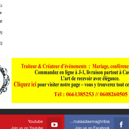
ط
+
مر
رط
ري
Youtube
https://web.facebook.com/journalasdaemaghribia/
Join us on Youtube
Join us on Facebook