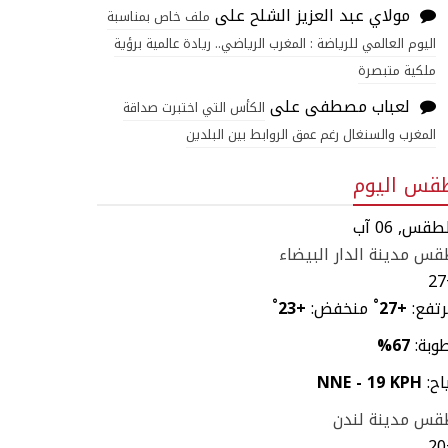
مولاي عبد العزيز الشلح
على
ملف خاص بمناسبة
اليوم العالمي للرياضة : المغرب الرياضي.. ريادة عالمية برؤية
ملكية متبصرة
لعباب مصطفى
على
الكأس التي اختبرت صداقة
المغرب والسنغال رغم عمق الروابط بين البلدين
قس اليوم
طقس, 06 آب
س مدينة الدار البيضاء
27
تفع:
+
27
°
منخفض:
+
23
°
وبة:
67%
اح:
NNE - 19 KPH
قس مدينة لندن
20