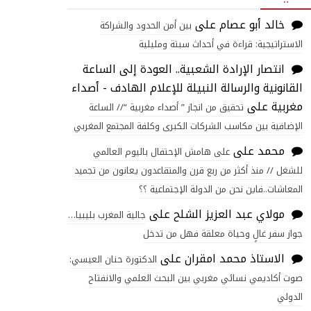
خالد أبو عصام
على
بين أمن الحدود والشراكة
الاستراتيجية: قراءة في أحداث سبتة ومليلية
انتصار الإرادة الشعبية.. العودة إلى الساعة
القانونية والرسالة النبيلة للإعلام الهادف - أصداء
مغربية
على
تحقيق من انجاز ” أصداء مغربية “// الساعة
الإضافية بين مكاسب الشركات الكبرى وكلفة المجتمع المغربي
محمد
على
على هامش الإحتفال باليوم العالمي
للشغل // منذ أكثر من ربع قرن والمتقاعدون يعانون من تجميد
المعاشات..فاين نحن من الدولة الإجتماعية ؟؟
مولاي عبد العزيز الشلح
على
جالية المغرب بليبيا…
جواز سفر غالٍ وحياة معلقة فهل من تدخل
الاستاذ محمد امقران
على
الدكتورة حنان العيسي:
صوت أكاديمي نسائي مغربي بين البحث العلمي والانفتاح
الدولي