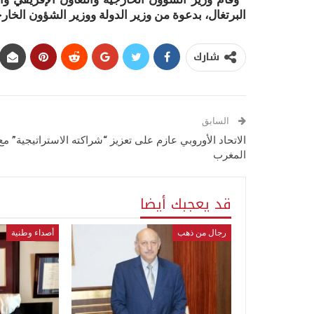
البرتغال، بدعوة من وزير الدولة ووزير الشؤون الخارجي
شارك
السابق
الاتحاد الأوروبي عازم على تعزيز “شراكته الاستراتيجية” مع
المغرب
قد يعجبك أيضا
رجال من ذهب
أصداء وطنية