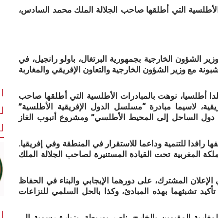
ت الأطلسية التي أطلقها صاحب الجلالة الملك محمد السادس،
ير الشؤون الخارجية بجمهورية البرتغال، باولو رانجيل، في
شبونة مع وزير الشؤون الخارجية والتعاون الإفريقي والمغاربة
ا
بلدا أطلسيا، نوهت بالمبادرات الأطلسية التي أطلقها صاحب
ل
يقية، لاسيما مبادرة “مسلسل الدول الإفريقية الأطلسية”
لوج دول الساحل إلى المحيط الأطلسي” ومشروع أنبوب الغاز
لل
ا رافدا للتنمية وداعما للاستقرار في المنطقة وفي إفريقيا.
ملكة المغربية تحت القيادة المستنيرة لصاحب الجلالة الملك
لإعلان المشترك، على دورهما الإيجابي والبناء في الحفاظ
أكيد تشبثهما بهذه المبادئ، وكذا بالحل السلمي للنزاعات
ا
مغاربة المقيمين بالخارج، ناصر بوريطة، بزيارة رسمية إلى