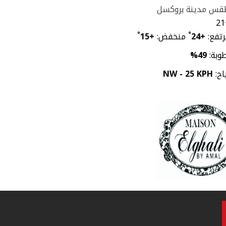
قس مدينة بروكسل
21
تفع:
+
24
°
منخفض:
+
15
°
وبة:
49%
اح:
NW - 25 KPH