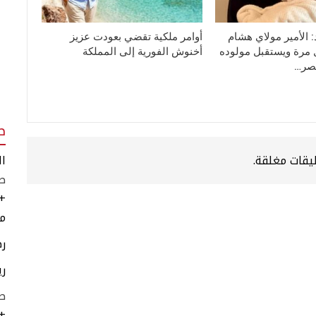
 الأمير مولاي هشام
أوامر ملكية تقضي بعودت عزيز
ول مرة ويستقبل مولوده
أخنوش الفورية إلى المملكة
قصر…
ط
يقات مغلقة.
ال
طق
+
مر
رط
ري
ط
+