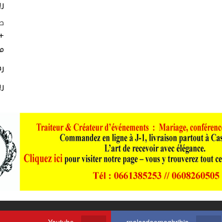
ري
ط
+
مر
رط
ري