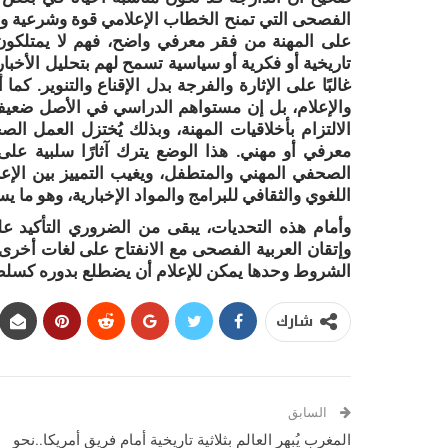
الفصحى التي تمنح الخطاب الإعلامي قوة وشرعية وانت
على المهنة من فقر معرفي واضح، فهم لا يمتلكون ر
تاريخية أو فكرية أو سياسية تسمح لهم بتحليل الأخبار
غالبًا على الإثارة والفرجة بدل الإقناع والتنوير. كم
والإعلام، بل إن مستواهم الدراسي في الأصل ضعيف،
الالتزام بأخلاقيات المهنة، وبذلك يُختزل العمل 
معرفي أو مهني. هذا الوضع يترك آثارًا سلبية عل
الصحفي المهني والمتطفل، ويغيب التمييز بين الإعل
اللغوي والثقافي للبرامج والمواد الإخبارية، وهو ما
وأمام هذه التحديات، يبقى من الضروري التأكيد ع
وإتقان العربية الفصحى مع الانفتاح على لغات أخرى،
الشروط وحدها يمكن للإعلام أن يضطلع بدوره كسلطة 
شارك
السابق
المغرب يُبهر العالم بثلاثية تاريخية أمام فريق أمريكا..نحو