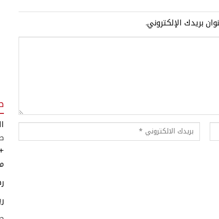
وان بريدك الإلكتروني.
ط
ال
طق
+
مر
رط
ري
ط