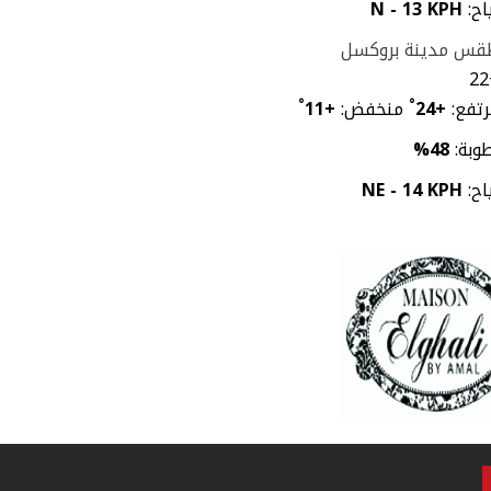
اح:
N - 13 KPH
قس مدينة بروكسل
22
تفع:
+
24
°
منخفض:
+
11
°
وبة:
48%
اح:
NE - 14 KPH