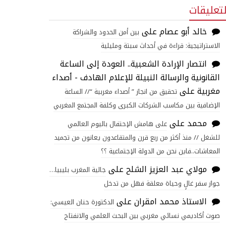
لتعليقات
خالد أبو عصام
على
بين أمن الحدود والشراكة
الاستراتيجية: قراءة في أحداث سبتة ومليلية
انتصار الإرادة الشعبية.. العودة إلى الساعة
القانونية والرسالة النبيلة للإعلام الهادف - أصداء
مغربية
على
تحقيق من انجاز ” أصداء مغربية “// الساعة
الإضافية بين مكاسب الشركات الكبرى وكلفة المجتمع المغربي
محمد
على
على هامش الإحتفال باليوم العالمي
للشغل // منذ أكثر من ربع قرن والمتقاعدون يعانون من تجميد
المعاشات..فاين نحن من الدولة الإجتماعية ؟؟
مولاي عبد العزيز الشلح
على
جالية المغرب بليبيا…
جواز سفر غالٍ وحياة معلقة فهل من تدخل
الاستاذ محمد امقران
على
الدكتورة حنان العيسي:
صوت أكاديمي نسائي مغربي بين البحث العلمي والانفتاح