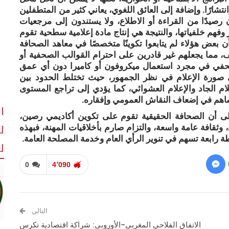
شارًا. وإضافة إلى العائق اللغوي، يعاني كثير من المتطفلين
صيدًا من القراءة أو الاطلاع، ولا يستندون إلى مرجعيات
 وفهم خلفياتها، والنتيجة هي إنتاج مادة إعلامية سطحية تقوم
ا أن بعض هؤلاء لم يتابعوا تكوينًا متخصصًا في معاهد الصحافة
 مما يجعلهم غير قادرين على احترام القوالب الصحفية أو
الصحفي في مجرد استعمال ميكروفون أو كاميرا دون أي عمق
ى صورة الإعلام في نظر الجمهور، حيث تختلط الحدود بين
ام الجاد والإعلام العشوائي، كما يؤدي إلى تراجع المستوى
 يساهم في إضعاف النقاش العمومي وإفقاره.
ا
لى أن الصحافة الحقيقية تقوم على تكوين أكاديمي رصين،
ل
 وثقافة عامة واسعة، والتزام صارم بأخلاقيات المهنة، فبهذه
رابعة تسهم في تنوير الرأي العام وخدمة المصلحة العامة.
لل
0
4٬090
التالي
الاتفاق الفلاحي المغربي–الأوروبي: شراكة اقتصادية تكرس