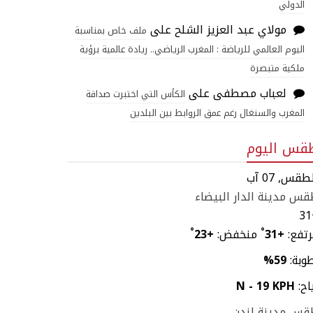
الدولي
مولاي عبد العزيز الشلح
على
ملف خاص بمناسبة
اليوم العالمي للرياضة : المغرب الرياضي.. ريادة عالمية برؤية
ملكية متبصرة
لعباب مصطفى
على
الكأس التي اختبرت صداقة
المغرب والسنغال رغم عمق الروابط بين البلدين
قس اليوم
طقس, 07 آب
س مدينة الدار البيضاء
31
تفع:
+
31
°
منخفض:
+
23
°
وبة:
59%
اح:
N - 19 KPH
قس مدينة لندن