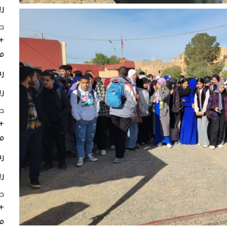
ري
ط
+
مر
رط
ري
طق
+
مر
رط
ري
ط
+
مر