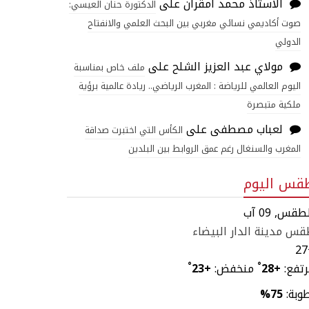
الاستاذ محمد امقران
على
الدكتورة حنان العيسي:
صوت أكاديمي نسائي مغربي بين البحث العلمي والانفتاح
الدولي
مولاي عبد العزيز الشلح
على
ملف خاص بمناسبة
اليوم العالمي للرياضة : المغرب الرياضي.. ريادة عالمية برؤية
ملكية متبصرة
لعباب مصطفى
على
الكأس التي اختبرت صداقة
المغرب والسنغال رغم عمق الروابط بين البلدين
قس اليوم
طقس, 09 آب
س مدينة الدار البيضاء
27
تفع:
+
28
°
منخفض:
+
23
°
وبة:
75%