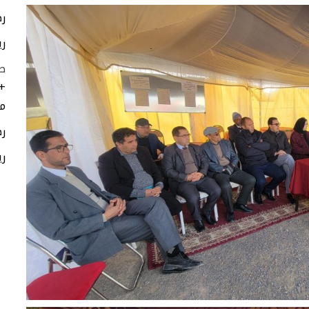
رط
ري
ط
+
مر
رط
ري