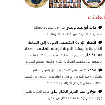
لتعليقات
خالد أبو عصام
على
بين أمن الحدود والشراكة
الاستراتيجية: قراءة في أحداث سبتة ومليلية
انتصار الإرادة الشعبية.. العودة إلى الساعة
القانونية والرسالة النبيلة للإعلام الهادف - أصداء
مغربية
على
تحقيق من انجاز ” أصداء مغربية “// الساعة
الإضافية بين مكاسب الشركات الكبرى وكلفة المجتمع المغربي
محمد
على
على هامش الإحتفال باليوم العالمي
للشغل // منذ أكثر من ربع قرن والمتقاعدون يعانون من تجميد
المعاشات..فاين نحن من الدولة الإجتماعية ؟؟
مولاي عبد العزيز الشلح
على
جالية المغرب بليبيا…
جواز سفر غالٍ وحياة معلقة فهل من تدخل