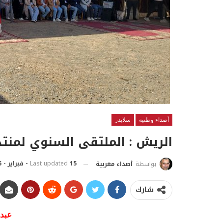
أصداء وطنية
سلايدر
الريش : الملتقى السنوي لمنت
15 - فبراير - 2025 | 15:44 مساءً
Last updated
بواسطة
أصداء مغربية
شارك
عبد 