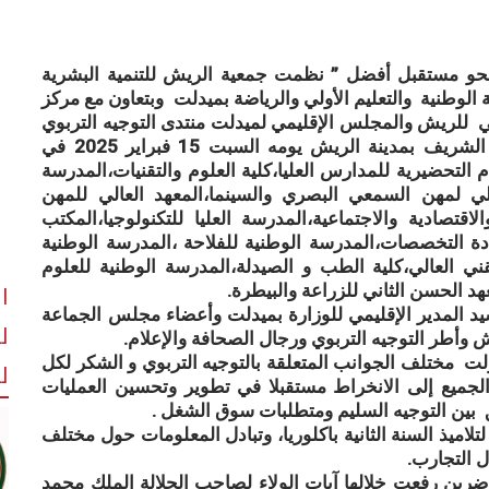
حو مستقبل أفضل ” نظمت جمعية الريش للتنمية البشرية
ية الوطنية والتعليم الأولي والرياضة بميدلت وبتعاون مع مركز
للريش والمجلس الإقليمي لميدلت منتدى التوجيه التربوي
في نسخته التاسعة بالثانوية التأهيلية مولاي علي الشريف بمدينة الريش يومه السبت 15 فبراير 2025 في
سام التحضيرية للمدارس العليا،كلية العلوم والتقنيات،المدرسة
لعالي لمهن السمعي البصري والسينما،المعهد العالي للمهن
لاقتصادية والاجتماعية،المدرسة العليا للتكنولوجيا،المكتب
دة التخصصات،المدرسة الوطنية للفلاحة ،المدرسة الوطنية
قني العالي،كلية الطب و الصيدلة،المدرسة الوطنية للعلوم
ا
عهد الحسن الثاني للزراعة والبيطرة.
مدير الإقليمي للوزارة بميدلت وأعضاء مجلس الجماعة
ل
ش وأطر التوجيه التربوي ورجال الصحافة والإعلام.
 مختلف الجوانب المتعلقة بالتوجيه التربوي و الشكر لكل
لل
 الجميع إلى الانخراط مستقبلا في تطوير وتحسين العمليات
ق بين التوجيه السليم ومتطلبات سوق الشغل .
يذ السنة الثانية باكلوريا، وتبادل المعلومات حول مختلف
ل التجارب.
رفعت خلالها آيات الولاء لصاحب الجلالة الملك محمد