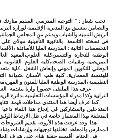
تحت شعار : ” التوجيه المدرسي السليم منارتك ن
والتضامن بتنسيق مع المديرية الإقليمية لوزارة الترب
الريش للتنمية والشباب وبدعم من المجلس الجماعي 
التخصصات التالية : المدرسة العليا للأساتذة ،الأق
الوطنية للتجارة والتسيير،كلية العلوم.،المعهد ا
التمريضية وتقنيات الصحة،كلية العلوم القانونية وا
الوطني للتكوين المهني وإنعاش الشغل ،كلية متعد
للهندسة المعمارية، كلية طب الأسنان ،شهادة الت
التطبيقية ،المدرسة الوطنية العليا للفنون و المهن،م
عرف هذا الملتقى حضورا وازنا يتقدمه السيد ال
الترابية وكذا مدراء المؤسسات التعليمية بدائرة الري
كما عرف أيضا هذا المنتدى مداخلات قيمة تتناولت
المتدخلين والمشاركين في إنجاح هذا اللقاء داعيا
المتعلقة بهذا المضمار خاصة في ظل الارتباط الوثي
هذا وقد عرفت هذه الأروقة تقديم الشروحات لتلام
المدارس والمعاهد تخللتها توجيهات وإرشادات وتباد
في الختام أقيمت حفلة شاي على شرف الحاضرين 