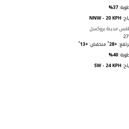
وبة:
37%
اح:
NNW - 20 KPH
قس مدينة بروكسل
27
تفع:
+
28
°
منخفض:
+
13
°
وبة:
40%
اح:
SW - 24 KPH