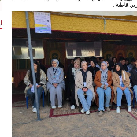
بي قاطبة .
ا