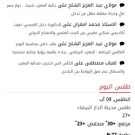
مولاي عبد العزيز الشلح
على
جالية المغرب بليبيا… جواز سفر
غالٍ وحياة معلقة فهل من تدخل
الاستاذ محمد امقران
على
الدكتورة حنان العيسي: صوت
أكاديمي نسائي مغربي بين البحث العلمي والانفتاح الدولي
مولاي عبد العزيز الشلح
على
ملف خاص بمناسبة اليوم
العالمي للرياضة : المغرب الرياضي.. ريادة عالمية برؤية ملكية متبصرة
لعباب مصطفى
على
الكأس التي اختبرت صداقة المغرب
والسنغال رغم عمق الروابط بين البلدين
طقس اليوم
الطقس, 08 آب
طقس مدينة الدار البيضاء
27
+
مرتفع:
+
30
°
منخفض:
+
23
°
رطوبة:
77%