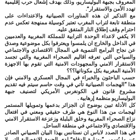
المعروف بجبهة البوليساريو، وذلك بهدف إشعال حرب إقليمية
تهدد الأمن والاستقرار”.
مع التذكير ان هذه المناورات الصبيانية والاعتداءات على
منطقة تابعة لتراب المغرب تعتبر كوسيلة ممنهجة تعكس عدم
احترام وقف إطلاق النار المتفق عليه.
الا يكفي لاعداء الوحدة الترابية للمملكة المغربية والعدميين
في الداخل والخارج ان يلمسوا ويعترفوا بكل موضوعية وصدق
عن نجاح البرامج التنموية في المجال الاقتصادي والاجتماعي
والسياحي التي تعرفه اقاليم الصحراء المغربية والتي تجسد
الاستقرار الامني والمجهودات الامنية التي تقوم بها الاجهزة
الأمنية المغربية بكل مكوناتها؟؟؟
حسب الباحثون والخبراء في المجال العسكري والامني فإن
هذا “الهجمات الصبيانية تأتي في وقت حاسم سيتم فيه تقديم
مشروع قانون في الكونغرس الأمريكي لتصنيف جبهة
البوليساريو منظمة إرهابية .
كل الأدلة تبين بوضوح ان الجزائر بدعمها وتمويلها المستمر
لهجمات من هذا النوع هي طرف حقيقي ومعني في افتعال
نزاع الصحراء المغربية وخلق البلبلة وزعزعة الاستقرار الامني
والاقتصادي والاجتماعي في منطقة الساحل.
في هذا الصدد لاباس ان نستانس بهذا البيان الصبياني الصادر
عن ما يُسمى “بوزارة الدفاع” لدى الجبهة الانفصالية التي لا