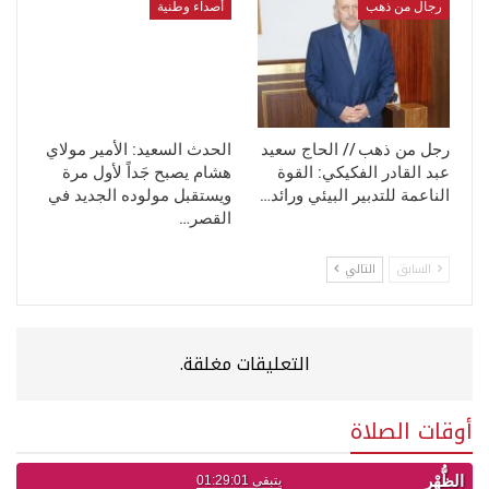
رجال من ذهب
أصداء وطنية
رجل من ذهب // الحاج سعيد
الحدث السعيد: الأمير مولاي
عبد القادر الفكيكي: القوة
هشام يصبح جَداً لأول مرة
الناعمة للتدبير البيئي ورائد…
ويستقبل مولوده الجديد في
القصر…
السابق
التالي
التعليقات مغلقة.
أوقات الصلاة