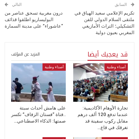
السابق
التالي
تكريم الإعلامي سعيد الهياق في
درون مغربية تسحق عناصر من
ملتقى السلام الدولي للفن
البوليساريو اطلقوا قذائف
التشكيلي؛ التراث الأمازيغي
“عاشوراء” على مدينة السمارة
المغربي بعيون دولية
قد يعجبك أيضا
المزيد عن المؤلف
أصداء وطنية
أصداء وطنية
تجارة الأوهام الأكاديمية:
على هامش أحداث سبتة
عندما تدفع 120 ألف درهم
..فتاة “فستان الزفاف” تكسر
مقابل ركوب سفينة قد
صمتها: الذكاء الاصطناعي…
تغرقك في قاع…