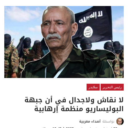
رئيس التحرير
سلايدر
لا نقاش ولاجدال في أن جبهة
البوليساريو منظمة إرهابية
بواسطة
أصداء مغربية