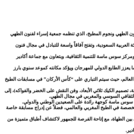
ثالثة لمهرجان “سوس كاسترو” الدولي لفنون الطهي ونجوم المطبخ، الذي تنظمه جمعية إسراء لفنون الطهي
لعربية السعودية، وتفتح آفاقاً واسعة للتبادل في مجال فنون
مركز سوس ماسة للتنمية الثقافية، وبتعاون مع جماعة أكادير
من نخبة الطهاة والخبراء في فنون الطهي، ما يعزز الطابع الدولي للمهرجان ويؤكد مكانته كموعد سنوي بارز
ء العالم، حيث سيتم التباري على “كأس الأركان” في مسابقات الطبخ
تصميم الكيك ثلاثي الأبعاد، وفن النقش على الخضر والفواكه)، إلى
الثقافي السوسي والمغربي في مجال الطهي.
هة سوس ماسة كوجهة رائدة على الصعيدين الوطني والدولي.
الدولية البارزة في مجال الطهي، إلى جانب تنظيم 9 ورشات “ماستر كلاس” متخصصة في الطبخ المغربي والعالمي، فضلاً عن إدراج مسابقة خاصة
بين الطهاة، مع إتاحة الفرصة للجمهور لاكتشاف أطباق متميزة من