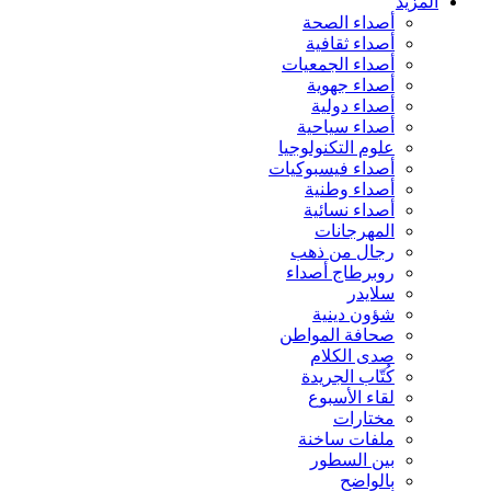
المزيد
أصداء الصحة
أصداء ثقافية
أصداء الجمعيات
أصداء جهوية
أصداء دولية
أصداء سياحية
علوم التكنولوجيا
أصداء فيسبوكيات
أصداء وطنية
أصداء نسائية
المهرجانات
رجال من ذهب
روبرطاج أصداء
سلايدر
شؤون دينية
صحافة المواطن
صدى الكلام
كُتّاب الجريدة
لقاء الأسبوع
مختارات
ملفات ساخنة
بين السطور
بالواضح