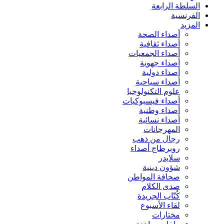
السلطة الرابعة
الفرنسية
المزيد
أصداء الصحة
أصداء ثقافية
أصداء الجمعيات
أصداء جهوية
أصداء دولية
أصداء سياحية
علوم التكنولوجيا
أصداء فيسبوكيات
أصداء وطنية
أصداء نسائية
المهرجانات
رجال من ذهب
روبرطاج أصداء
سلايدر
شؤون دينية
صحافة المواطن
صدى الكلام
كُتّاب الجريدة
لقاء الأسبوع
مختارات