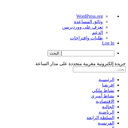
نبذة
WordPress.org
عن
وثائق المساعدة
ووردبريس
تعرف على ووردبريس
الدعم
طلبات واقتراحات
Log In
البحث
جريدة إلكترونية مغربية متجددة على مدار الساعة
الرئيسية
افريقيا
نشاط ملكي
نشاط أميري
الإقتصادية
الجالية
الرياضية
السلطة الرابعة
الفرنسية