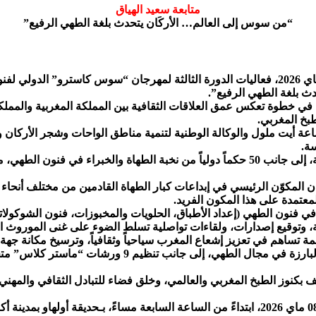
متابعة سعيد الهياق
“من سوس إلى العالم… الأركَان يتحدث بلغة الطهي الرفيع”
تحتضن مدينتا أكادير وأيت ملول، خلال الفترة الممتدة من 08 إلى 12 ماي 2026، فعاليات الدورة ال
ث بلغة الطهي الرفيع”.
 خطوة تعكس عمق العلاقات الثقافية بين المملكة المغربية والمملكة ا
بخ المغربي.
ة أيت ملول والوكالة الوطنية لتنمية مناطق الواحات وشجر الأركان و
ة.
وتعرف هذه الدورة مشاركة وازنة تضم أزيد من 300 مشارك ومشاركة، إلى جانب 50 حكماً دولياً 
كان المكوّن الرئيسي في إبداعات كبار الطهاة القادمين من مختلف أنحا
عتمدة على هذا المكون الفريد.
فنون الطهي (إعداد الأطباق، الحلويات والمخبوزات، فنون الشوكولاتة، 
، وتوقيع إصدارات، ولقاءات تواصلية تسلط الضوء على غنى الموروث 
مة تساهم في تعزيز إشعاع المغرب سياحياً وثقافياً، وترسيخ مكانة ج
كما ستعرف هذه الدورة تكريم عدد من الشخصيات الوطنية و
كنوز الطبخ المغربي والعالمي، وخلق فضاء للتبادل الثقافي والمهني 