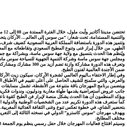
والتنمية المستدامة، تحت شعار: “من سوس إلى العالم… الأركان يتحد
وتتميز هذه الدورة باستضافة المملكة العربية السعودية كضيف شرف، في
الطهي، من خلال إبراز غنى وتنوع المطبخ السعودي وتقاطعاته مع المط
ويُنظم هذا الحدث بتنسيق مع ولاية جهة سوس ماسة، وبشراكة مع جماع
ومجلس جهة سوس ماسة وشركة التنمية الجهوية للسياحة سوس ماس
ضمن الأجندة العالمية لفنون الطبخ.
وفي إطار الاحتفاء بـاليوم العالمي لشجرة الأركان، سيكون زيت الأر
والعرض، والتي ستُمنح للشيف الحاصل على أعلى تقييم في الأطباق الم
ويتضمن برنامج المهرجان باقة متنوعة من الأنشطة، تشمل مسابقات في 
جانب عروض استعراضية يقدمها طهاة مغاربة ودوليون، وندوات فكرية
ويؤكد المنظمون أن هذا الحدث يشكل منصة لإبراز فن الطبخ كقوة ناع
بتحضير الشاي، في خطوة تعكس تنوع وغنى الثقافة الغذائية المغربية.
ويهدف مهرجان “سوس كاسترو” الدولي في نسخته الثالثة إلى التعريف ب
مختلف المطابخ.
وسيتم افتتاح فعاليات المهرجان خلال حفل رسمي ينظم يوم الجمعة 08 ماي 2026، ابتداءً من الساعة السابعة مساءً، بـحديقة أولهاو بمدينة أكادير.