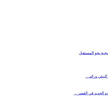
يجية نحو المستقبل
البيئي ورائد…
وده الجديد في القصر…