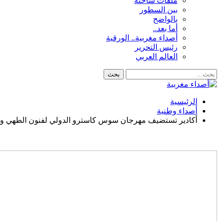
ملفات ساخنة
بين السطور
بالواضح
أما بعد..
أصداء مغربية.. الورقية
رئيس التحرير
العالم العربي
الرئيسية
أصداء وطنية
أكادير تستضيف مهرجان سوس كاسترو الدولي لفنون الطهي ون