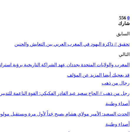
556
0
شارك
السابق
تحقيق // ذاكرة اليهود في المغرب العربي بين التعايش والحنين
التالي
المغرب والولايات المتحدة يجددان عهد الشراكة التاريخية برؤية استرات
قد يعجبك أيضا
المزيد عن المؤلف
رجال من ذهب
رجل من ذهب // الحاج سعيد عبد القادر الفكيكي: القوة الناعمة للتدبير 
أصداء وطنية
الحدث السعيد: الأمير مولاي هشام يصبح جَداً لأول مرة ويستقبل مول
أصداء وطنية