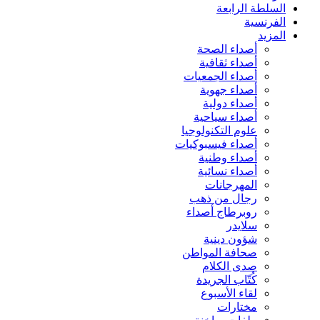
السلطة الرابعة
الفرنسية
المزيد
أصداء الصحة
أصداء ثقافية
أصداء الجمعيات
أصداء جهوية
أصداء دولية
أصداء سياحية
علوم التكنولوجيا
أصداء فيسبوكيات
أصداء وطنية
أصداء نسائية
المهرجانات
رجال من ذهب
روبرطاج أصداء
سلايدر
شؤون دينية
صحافة المواطن
صدى الكلام
كُتّاب الجريدة
لقاء الأسبوع
مختارات