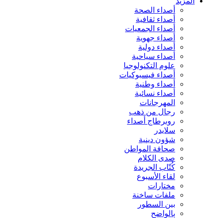
المزيد
أصداء الصحة
أصداء ثقافية
أصداء الجمعيات
أصداء جهوية
أصداء دولية
أصداء سياحية
علوم التكنولوجيا
أصداء فيسبوكيات
أصداء وطنية
أصداء نسائية
المهرجانات
رجال من ذهب
روبرطاج أصداء
سلايدر
شؤون دينية
صحافة المواطن
صدى الكلام
كُتّاب الجريدة
لقاء الأسبوع
مختارات
ملفات ساخنة
بين السطور
بالواضح