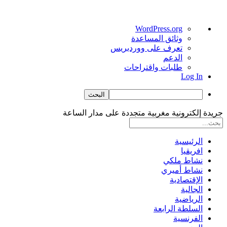
نبذة
WordPress.org
عن
وثائق المساعدة
ووردبريس
تعرف على ووردبريس
الدعم
طلبات واقتراحات
Log In
البحث
جريدة إلكترونية مغربية متجددة على مدار الساعة
الرئيسية
افريقيا
نشاط ملكي
نشاط أميري
الإقتصادية
الجالية
الرياضية
السلطة الرابعة
الفرنسية