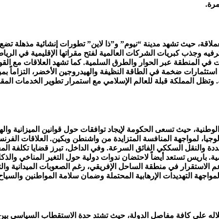
مرة.
لسعودية الأسبوع الجديد بمواصلة تنفيذ مشاريع “رؤية 2030” العملاقة، حيث تشهد مدينة “نيوم” و”ذا لا
لترفيه وجذب كبريات الشركات العالمية لفتح مقراتها الإقليمية في الريا
ت في المنطقة عبر الحوار والطرق السلمية. كما تشهد العلاقات مع القوى 
 استثمارات ضخمة في الطاقة النظيفة والهيدروجين الأخضر، التزاماً بمب
 وتظل المملكة قبلة للعالم الإسلامي مع استمرار تطوير الخدمات الم
طنية، حيث تسعى الحكومة لإيجاد توافقات حول قوانين الميزانية وال
وجيا، لمواجهة المنافسة المتزايدة من واشنطن وبكين. العلاقات الفرنس
 والنقل السككي الفائق السرعة. وفي الداخل، تبرز قضايا تكلفة المع
 باريس تستعد أيضاً لاحتضان ندوات دولية حول التغير المناخي والذ
م الاستقرار في منطقة الساحل الإفريقي، رغم الصعوبات الميدانية والت
 لمواجهة التهديدات الإرهابية المحتملة وضمان سلامة المواطنين والسياح
لاله على كافة مفاصل الدولة، حيث تشتد حدة الاستقطاب السياسي بين