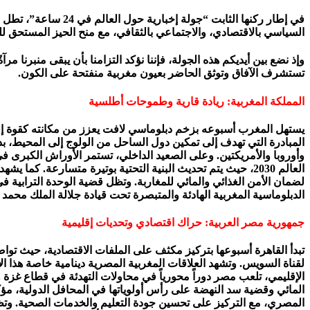
في إطار ركنها الثابت “جولة إخبارية حول العالم في 24 ساعة”، تطل عليكم هيئة تحرير
السياسي بالاقتصادي، والاجتماعي بالثقافي، مع منح الحيز المستحق لل
وإذ نضع بين أيديكم هذه الجولة، فإننا نؤكد التزامنا بأن يبقى منبرنا
تستشرف الآفاق وتوثق الحاضر بعيون مغربية منفتحة على الكون.
المملكة المغربية: ريادة قارية وطموحات أطلسية
يستهل المغرب أسبوعه بزخم دبلوماسي لافت يعزز من مكانته كقوة إقلي
المبادرة التي تهدف إلى تمكين دول الساحل من الولوج إلى المحيط، بدأ
وأوروبا والأمريكتين. وعلى الصعيد الداخلي، تستمر الأوراش الكبرى ف
العالم 2030، حيث يتم تحديث البنية التحتية بوتيرة متسارعة. 
لضمان الأمن الغذائي والمائي للمغاربة. وتظل قضية الوحدة الترابية 
الدبلوماسية المغربية الهادئة والمتبصرة تحت قيادة جلالة الملك محمد
جمهورية مصر العربية: حراك اقتصادي وتحديات إقليمية
تبدأ القاهرة أسبوعها بتركيز مكثف على الملفات الاقتصادية، حيث توا
لقناة السويس. وتشهد العلاقات المغربية المصرية دينامية خاصة هذا الأ
الإقليمي، تلعب مصر دوراً محورياً في محاولات التهدئة في قطاع غز
المائي وقضية سد النهضة على رأس أولوياتها في المحافل الدولية، م
المصري، مع التركيز على تحسين جودة التعليم والخدمات الصحية. وتظل