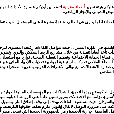
أصداء مغربية
لتضع بين أيديكم عصارة الأحداث الدولية
نبض الشبابي والإنجاز الرياضي.
 مرآةً صادقةً لما يجري في العالم، ونافذةً مشرعةً على المستقبل، حيث 
مية في القارة السمراء، حيث تتواصل اللقاءات رفيعة المستوى لترجمة 
ت تأخذ أبعاداً تنفيذية من خلال مشاريع الربط السككي والبري وتطوير 
ي قطاع الحماية الاجتماعية وتعميم التغطية الصحية، توازياً مع استعد
كما يشهد القطاع الفلاحي تحركات استباقية لمواجهة تحديات الإجهاد المائي 
في صدارة الانشغالات، مع توالي الاعترافات الدولية بمغربية الصحراء 
 السادس.
صل الحكومة جهودها لتعميق الشراكات مع المؤسسات المالية الدولية وج
سبوع، تزامناً مع الاحتفالات بمرور ستين عاماً على الروابط الدبلوماسي
ة والسودان، حيث تستضيف لقاءات تهدف إلى وقف إطلاق النار وتسهيل و
ؤكدة على ضرورة التوصل لاتفاق قانوني ملزم يحفظ حقوقها التاريخية.
 العاصمة الإدارية الجديدة رمزاً للجمهورية الجديدة التي تسعى مصر