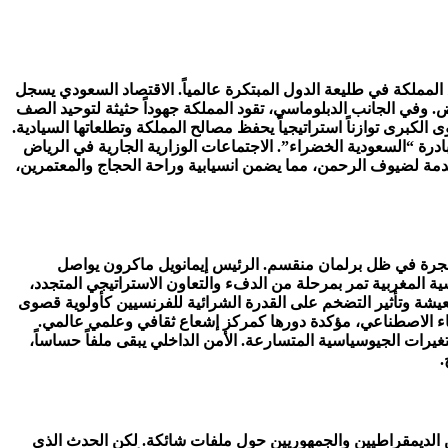
ين” تطورات إنشائية مذهلة تضع المملكة في طليعة الدول المبتكرة عالمياً. الاقتصاد السعودي يسجل
ض. وفي الجانب الدبلوماسي، تقود المملكة جهوداً حثيثة لتوحيد الصف
الكبرى توازناً استراتيجياً يحفظ مصالح المملكة وتطلعاتها السيادية.
ادرة “السعودية الخضراء”. الاجتماعات الوزارية الجارية في الرياض
قدمة لضيوف الرحمن، مما يضمن انسيابية وراحة الحجاج والمعتمرين،
هجرة في ظل برلمان منقسم. الرئيس إيمانويل ماكرون يواصل
ية المغربية تمر بمرحلة من الدفء والتعاون الاستراتيجي المتجدد،
يشة وتأثير التضخم على القدرة الشرائية للفرنسيين كأولوية قصوى
كاء الاصطناعي، مؤكدة دورها كمركز إشعاع ثقافي وعلمي عالمي.
غيرات الجيوسياسية المتسارعة. الأمن الداخلي يبقى ملفاً حساساً،
.
 الديمقراطيين والجمهوريين حول ملفات شائكة. لكن الحدث الذي