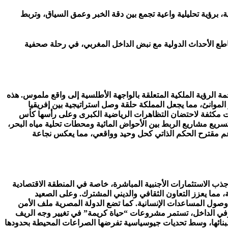
، برؤية تحليلية واعية تجمع بين دقة الخبر وعمق السياق، وتربط
تتقاطع الأحداث الدولية مع نبض الداخل المغربي، في رحلة صحفية
الرؤية الملكية المتعلقة بالواجهة الأطلسية إلى واقع ملموس. هذه
الموانئ، مما يجعل المملكة حلقة وصل استراتيجية بين إفريقيا
ادات مكثفة لاحتضان التظاهرات الرياضية الكبرى وعلى رأسها كأس
عبر تسريع مشاريع الربط بين الأحواض المائية ومحطات تحلية مياه البحر،
ودعم مقترح الحكم الذاتي كحل وحيد وواقعي، مما يعكس نجاعة
ذب الاستثمارات الأجنبية المباشرة، خاصة في المنطقة الاقتصادية
ة، مما يعزز التعاون الثقافي والديني المشترك. وعلى الصعيد
صول المساعدات الإنسانية. كما تضع الدولة المصرية ملف الأمن
 وفي الداخل، تستمر مشروعات “حياة كريمة” في تغيير وجه الريف
 لبنائها، وسط تحديات جيوسياسية تفرضها الصراعات المحيطة بحدودها