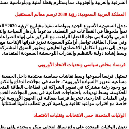
الشرقية والغربية والجنوبية، مما يستلزم يقظة أمنية ودبلوماسية مست
المملكة العربية السعودية: رؤية 2030 ترسم معالم المستقبل
تدخل ا
نمواً ملحوظاً في القطاعات غير النفطية، مدعوماً بازدهار السياحة وا
العربي والإسلامي تجاه القضايا الراهنة، مع التركيز على إنهاء الصراعا
وفي مجال الطاقة، تواصل أرامكو السعودية تعزيز قدراتها الإنتاجية مع
تهدف إلى تعزيز التكامل الاقتصادي الخليجي وتطوير السوق المشتركة.
وسط إشادة دولية بالتنظيم والقدرات اللوجستية السعودية المتقدمة.
فرنسا: مخاض سياسي وتحديات الاتحاد الأوروبي
تستهل فرنسا أسبوعها وسط نقاشات سياسية محتدمة داخل الجمعية الو
مساعيه لتعزيز “السيادة الأوروبية”، خاصة في مجالات الدفاع والتكنول
مع وجود رغبة مشتركة في تطوير الشراكة في قطاعات الطاقة المتجددة
للحكومة، وسط تهديدات باحتجاجات قطاعية في بعض المجالات الخدمية.
وفي الملفات الخارجية، تنخرط فرنسا بفعالية في الجهود الأوروبية لدع
خاصة مع اقتراب مواعيد ثقافية ورياضية كبرى تتطلب تأميناً استثنائياً
الولايات المتحدة: حمى الانتخابات وتقلبات الاقتصاد
تعيش الولايات المتحدة على وقع سباق انتخابي مبكر ومحتدم يلقي بظ