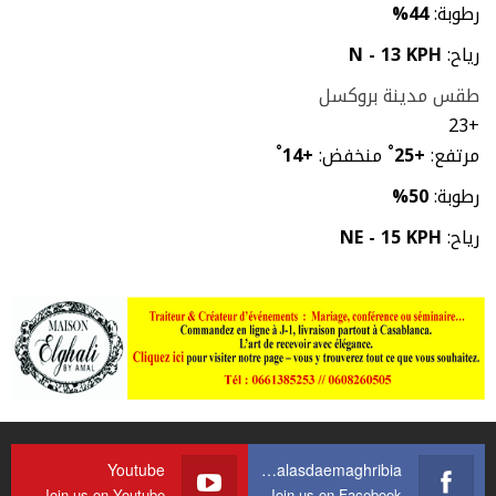
رطوبة:
44%
رياح:
N - 13 KPH
طقس مدينة بروكسل
23
+
مرتفع:
+
25
°
منخفض:
+
14
°
رطوبة:
50%
رياح:
NE - 15 KPH
Youtube
https://web.facebook.com/journalasdaemaghribia/
Join us on Youtube
Join us on Facebook