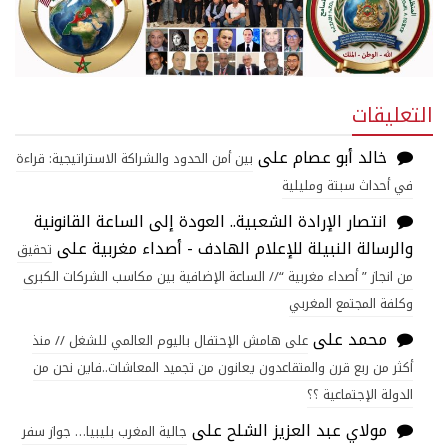
التعليقات
خالد أبو عصام
على
بين أمن الحدود والشراكة الاستراتيجية: قراءة
في أحداث سبتة ومليلية
انتصار الإرادة الشعبية.. العودة إلى الساعة القانونية
والرسالة النبيلة للإعلام الهادف - أصداء مغربية
على
تحقيق
من انجاز ” أصداء مغربية “// الساعة الإضافية بين مكاسب الشركات الكبرى
وكلفة المجتمع المغربي
محمد
على
على هامش الإحتفال باليوم العالمي للشغل // منذ
أكثر من ربع قرن والمتقاعدون يعانون من تجميد المعاشات..فاين نحن من
الدولة الإجتماعية ؟؟
مولاي عبد العزيز الشلح
على
جالية المغرب بليبيا… جواز سفر