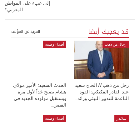
إلى عبء على المواطن
المغربي؟
قد يعجبك أيضا
المزيد عن المؤلف
رجال من ذهب
أصداء وطنية
رجل من ذهب // الحاج سعيد
الحدث السعيد: الأمير مولاي
عبد القادر الفكيكي: القوة
هشام يصبح جَداً لأول مرة
الناعمة للتدبير البيئي ورائد…
ويستقبل مولوده الجديد في
القصر…
سلايدر
أصداء وطنية