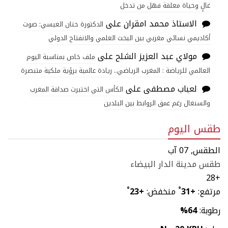
غالٍ وحياة معلقة فهل من تدخل
الاستاذ محمد امقران
على
الدكتورة حنان العيسي: صوت
أكاديمي نسائي مغربي بين البحث العلمي والانفتاح الدولي
مولاي عبد العزيز الشلح
على
ملف خاص بمناسبة اليوم
العالمي للرياضة : المغرب الرياضي.. ريادة عالمية برؤية ملكية متبصرة
لعباب مصطفى
على
الكأس التي اختبرت صداقة المغرب
والسنغال رغم عمق الروابط بين البلدين
طقس اليوم
الطقس, 07 آب
طقس مدينة الدار البيضاء
28
+
مرتفع:
+
31
°
منخفض:
+
23
°
رطوبة:
64%